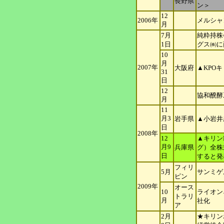
長野県
ン＞
12
2006年
メルシャ
月
7月
純粋持株
1日
グス㈱に
10
月
2007年
大阪府
▲KPO
31
日
12
協和醗酵
月
11
月3
岩手県
▲小岩井
日
2008年
12
▲キリン
月9
兵庫県
グ）全株
日
すると発
フィリ
5月
サンミゲ
ピン
2009年
オース
10
ライオン
ト
ラリ
月
社化
ア
2月
★キリン