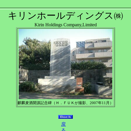
キリンホールディングス㈱
Kirin Holdings Company,Limited
麒麟麦酒開源記念碑（Ｈ．ＦＵＫが撮影、2007年11月）
戻
る