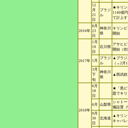
12
★キリン
月
ブラジ
1140
21
ル
て計上す
日
8月
神奈川
キリンビ
2016年
23
県
開始
日
1月
アサヒビ
19
石川県
開始（吹
日
ブラジ
▲ブラジ
1月
2017年
ル
（→2月
3月
神奈川
下
▲西武鉄
県
旬
6月
★「黒ビ
18
題でキリ
日
シャトー
6月
山梨県
備設置（
2018年
9月
▲キリン
30
北海道
キャバレ
日