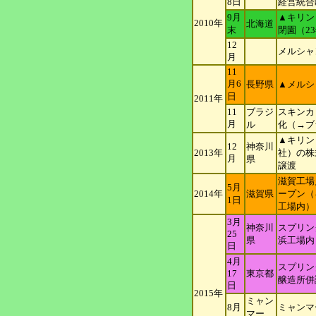
8日
経営統合
9月
▲キリン
2010年
北海道
末
閉園（2
12
メルシャ
月
11
月6
長野県
▲メルシ
日
2011年
11
ブラジ
スキンカ
月
ル
化（→ブ
▲キリン
12
神奈川
2013年
社）の株
月
県
譲渡
滋賀工場
5月
2014年
滋賀県
ープン（
1日
工場内）
3月
神奈川
スプリン
25
県
浜工場内
日
4月
スプリン
17
東京都
醸造所併
日
2015年
ミャン
8月
ミャンマ
マ
ー