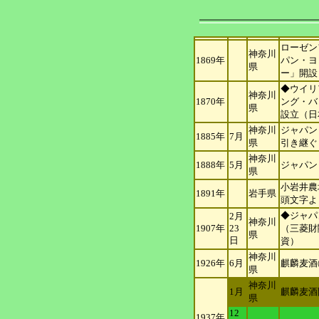
ローゼン
神奈川
1869年
パン・ヨ
県
ー」開設
◆ウイリ
神奈川
1870年
ング・バ
県
設立（日
神奈川
ジャパン
1885年
7月
県
引き継ぐ
神奈川
1888年
5月
ジャパン
県
小岩井農
1891年
岩手県
頭文字よ
◆ジャパ
2月
神奈川
1907年
23
（三菱財
県
日
資）
神奈川
1926年
6月
麒麟麦酒
県
神奈川
1月
麒麟麦酒
県
12
1937年