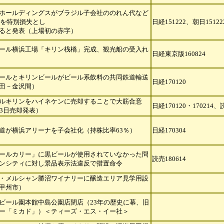
ホールディングスがブラジル子会社ののれん代など
億円を特別損失とし
日経151222、朝日15122
ると発表（上場初の赤字）
ール横浜工場「キリン桟橋」完成、観光船の受入れ
日経東京版160824
ールとキリンビールがビール系飲料の共同鉄道輸送
日経170120
田－金沢間）
ルキリンをハイネケンに売却することで大筋合意
日経170120・170214、
13日売却発表）
道が横浜アリーナを子会社化（持株比率63％）
日経170304
ールカリー」に黒ビールが使用されていなかった問
読売180614
ンシティに対し景
品表示法違反で措置命令
・メルシャン勝沼ワイナリーに醸造エリア見学用設
甲州市）
ビール園本館中島公園店閉店（23年の歴史に幕、旧
ー「ミカド」）＜
ティーズ・エス・イー社＞