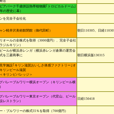
断念
ビアパーク千歳併設熱帯植物園｢トロピカルドーム｣
3年の歴史に幕）
ンを完全子会社化
ャン軽井沢美術館閉館（御代田町）
朝日110305、日経11030
リオールの全株式を取得（3000億円）、完全子会社
ラジルキリン）
ビールが横浜赤レンガ（横浜赤レンガ倉庫の運営会
式を三菱商事に
朝日横浜版130315
見学施設｢キリン滋賀おいしさ体感ファクトリー｣オ
キリンビール滋賀
＜キリンビバレッジ＞
グバレーブルワリー横浜オープン（キリンビール横
）
グバレーブルワリー東京オープン（代官山、ビール
日経150418
設レストラン）
ー・ブルワリーの株式55％を取得（700億円）