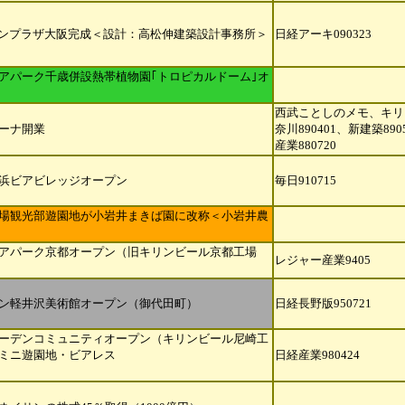
リンプラザ大阪完成＜設計：高松伸建築設計事務所＞
日経アーキ090323
アパーク千歳併設熱帯植物園｢トロピカルドーム｣オ
西武ことしのメモ、キリ
ーナ開業
奈川
890401、新建築89
産業
880720
浜ビアビレッジオープン
毎日910715
場観光部遊園地が小岩井まきば園に改称＜小岩井農
アパーク京都オープン（旧キリンビール京都工場
レジャー産業9405
ン軽井沢美術館オープン（御代田町）
日経長野版950721
ーデンコミュニティオープン（キリンビール尼崎工
ミニ遊園地・ビアレス
日経産業980424