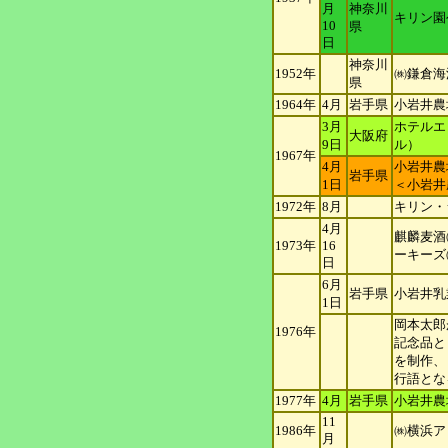
月
神奈川
キリン園
10
県
日
神奈川
1952年
㈱鎌倉海
県
1964年
4月
岩手県
小岩井農
3月
ホテルエ
大阪府
9日
ル）
1967年
4月
小岩井農
岩手県
1日
＜小岩井
1972年
8月
キリン・
4月
麒麟麦酒
1973年
16
ーキーズ
日
6月
岩手県
小岩井乳
1日
岡本太郎
1976年
記念品と
を制作、
行語とな
1977年
4月
岩手県
小岩井農
11
1986年
㈱横浜ア
月