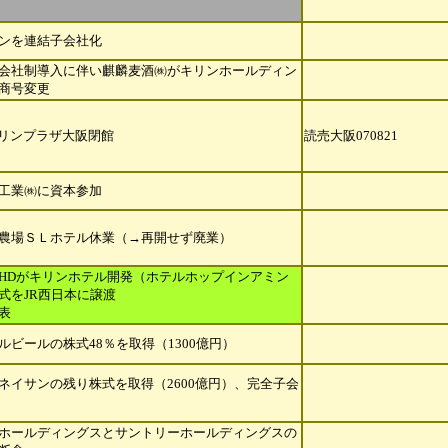
ンを連結子会社化
会社制導入に伴い麒麟麦酒㈱がキリンホールディン
商号変更
キリンプラザ大阪閉館
読売大阪070821
工業㈱に資本参加
農場ＳＬホテル休業（→再開せず廃業）
HDがキリンホテル開発（ホテルホップインアミン
式をJR西日本に譲渡
表
ルビールの株式48％を取得（1300億円）
ネイサンの残り株式を取得（2600億円）、完全子会
ホールディングスとサントリーホールディングスの