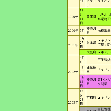
4月
ト
ラリ
ライオン
ア
11
月
ホテル｢
1999年
兵庫県
11
ル尼崎工
日
神奈川
2000年
7月
㈱横浜赤
県
5月
▲キリン
27
兵庫県
広場」閉鎖
2001年
日
大阪府
▲ホテル
4月
王子製紙
1日
4月
鹿児島
「キリン
2002年
3日
県
4月
神奈川
赤レンガ
12
県
ク開業
日
12
月
京都府
▲キリン
28
2003年
日
自社管理