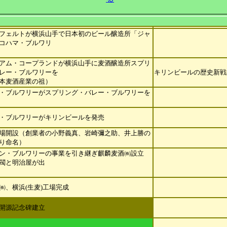
フェルトが横浜山手で日本初のビール醸造所「ジャ
コハマ・ブルワリ
アム・コープランドが横浜山手に麦酒醸造所スプリ
レー・ブルワリーを
キリンビールの歴史新戦
本麦酒産業の祖）
・ブルワリーがスプリング・バレー・ブルワリーを
・ブルワリーがキリンビールを発売
場開設（創業者の小野義真、岩崎彌之助、井上勝の
り命名）
ン・ブルワリーの事業を引き継ぎ麒麟麦酒㈱設立
閥と明治屋が出
㈱、横浜(生麦)工場完成
開源記念碑建立