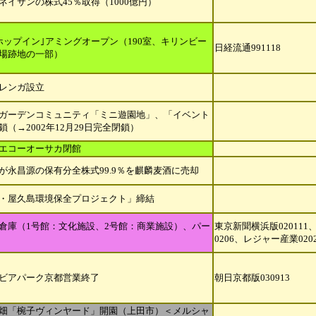
ネイサンの株式45％取得（1000億円）
ホップイン｣アミングオープン（190室、キリンビー
日経流通991118
場跡地の一部）
レンガ設立
ガーデンコミュニティ「ミニ遊園地」、「イベント
（→2002年12月29日
完全閉鎖）
エコーオーサカ閉館
が永昌源の保有分全株式99.9％を麒麟麦酒に売却
・屋久島環境保全プロジェクト」締結
倉庫（1号館：文化施設、2号館：商業施設）、パー
東京新聞横浜版020111
0206、
レジャー産業020
ビアパーク京都営業終了
朝日京都版030913
畑「椀子ヴィンヤード」開園（上田市）＜メルシャ