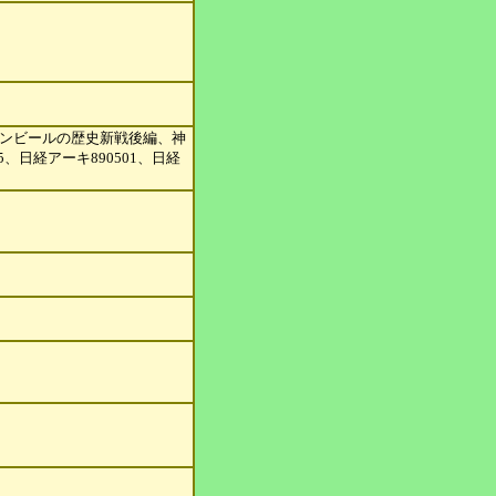
ンビー
ルの歴史新戦後編、神
05、日経
アーキ890501、日経