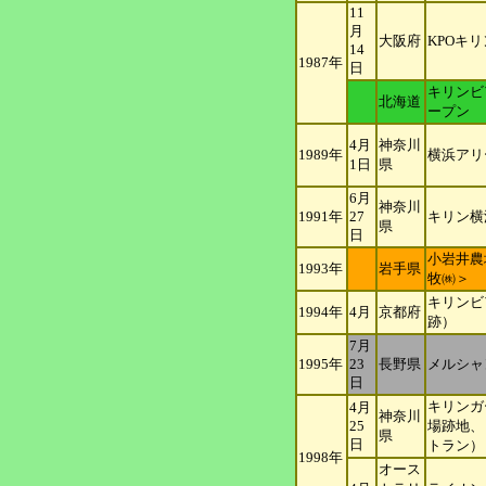
11
月
大阪府
KPOキ
14
1987年
日
キリンビ
北海道
ープン
4月
神奈川
1989年
横浜アリ
1日
県
6月
神奈川
1991年
27
キリン横
県
日
小岩井農
1993年
岩手県
牧㈱＞
キリンビ
1994年
4月
京都府
跡）
7月
1995年
23
長野県
メルシャ
日
キリンガ
4月
神奈川
25
場跡地、
県
日
トラン）
1998年
オース