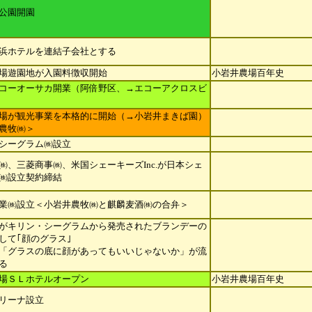
公園開園
浜ホテルを連結子会社とする
場遊園地が入園料徴収開始
小岩井農場百年史
コーオーサカ開業（阿倍野区、→エコーアクロスビ
場が観光事業を本格的に開始（→小岩井まきば園）
農牧㈱＞
シーグラム㈱設立
㈱、三菱商事㈱、米国シェーキーズInc.が日本シェ
㈱設立契約締
結
業㈱設立＜小岩井農牧㈱と麒麟麦酒㈱の合弁＞
がキリン・シーグラムから発売されたブランデーの
して｢顔のグラス｣
「グラスの底に顔があってもいいじゃないか」が流
る
場ＳＬホテルオープン
小岩井農場百年史
リーナ設立