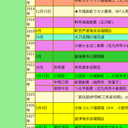
今村カトリック教会竣工（大刀
年
1914
12月15日
★方城炭鉱でガス爆発、687人
年
1918
料亭扇屋創業（広川町）
年
6月
町営芦屋海水浴場開設
1919
年
10月
大刀洗飛行場完成
1920
小倉かまぼこ創業（北九州市小
年
1921
2月
飯塚勝寺公園開園
年
1922
10月
井筒屋
井筒屋本店開店
年
3月25日
江頭匡一
江頭匡一が城島町（→久留米市
1923
中岡三郎
鈴懸創業（福岡市、和菓子）
年
原田午吉
つる平創業（北九州市小倉南区
1925
「炭坑節(伊田町三井炭坑唄)」
年
1926
5月9日
大保ゴルフ場開場（9Ｈ、小郡
年
1927
波津海水浴場開設
年
4月1日
菊竹清訓
菊竹清訓が久留米市で生れる
1928