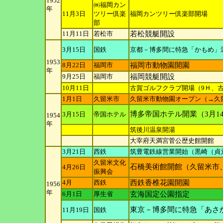
1952
㈱福岡カン
年
11月3日
ツリー倶
楽
福岡カンツリー倶楽部開場
部
11月11日
若松市
若松競艇開設
3月15日
国鉄
京都－博多間に特急「かもめ」
1953
8月22日
福岡市
福岡市動物園開園
年
9月25日
福岡市
福岡競艇開設
10月11日
古賀ゴルフクラブ開場（9Ｈ、古賀
1月1日
久留米市
久留米市動物園オープン（→久
博多帝国ホテル開業（3月1
3月15日
帝国ホテル
1954
年
筑後川温泉開湯
大宰府天満宮菅公歴史館開館
3月21日
西鉄
筑豊電鉄線営業開始（黒崎（貞
久留米文化
石橋美術館開館（久留米市
4月26日
振興会
4月
西鉄
西鉄香椎花園開園
1956
年
6月1日
厚生省
玄海国定公園指定
東京－博多間に特急「あさ
11月19日
国鉄