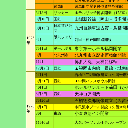
秋月亀陽文庫設立（甘木市、→1
須恵町
須恵町立歴史民俗資料館開館
3月8日
リッカー
ホテルリッチ博多開業（178室
3月10日
国鉄
山陽新幹線（岡山－博多間
日本道路公
九州自動車道古賀－鳥栖間
3月13日
団
阪九フェリ
1975
4月
苅田－神戸間航路開設
ー
年
7月1日
第一ホテル
東京第一ホテル福岡開業
8月
北九州市
北九州市立歴史博物館開館
11月
博多大丸、天神に移転
12月2日
西鉄
▲福岡市内線、貫線・城南
2月1日
石橋正二郎胸像建立（久留米市
3月31日
西鉄
▲中間パレスボウル閉館
4月1日
ホテルサンルート苅田（か
6月5日
西鉄
天神コア開業
7月20日
石橋徳次郎胸像建立（久留
1976
8月1日
市民流水プール開設（久留米鳥
年
8月
東急
小倉東急イン開業
11月6日
大名パーソナルホテルオープン