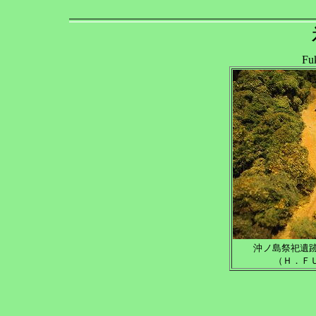
Fu
沖ノ島祭祀遺
（Ｈ．ＦＵ