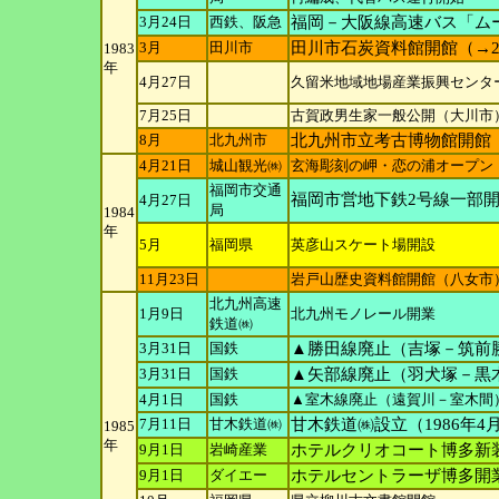
3月24日
西鉄、阪急
福岡－大阪線高速バス「ム
3月
田川市
田川市石炭資料館開館（→2
1983
年
4月27日
久留米地域地場産業振興センタ
7月25日
古賀政男生家一般公開（大川市
8月
北九州市
北九州市立考古博物館開館
4月21日
城山観光㈱
玄海彫刻の岬・恋の浦オープン
福岡市交通
福岡市営地下鉄2号線一部
4月27日
局
1984
年
5月
福岡県
英彦山スケート場開設
11月23日
岩戸山歴史資料館開館（八女市
北九州高速
1月9日
北九州モノレール開業
鉄道㈱
3月31日
国鉄
▲勝田線廃止（吉塚－筑前
3月31日
国鉄
▲矢部線廃止（羽犬塚－黒
4月1日
国鉄
▲室木線廃止（遠賀川－室木間
7月11日
甘木鉄道㈱
甘木鉄道㈱設立（1986年4
1985
年
9月1日
岩崎産業
ホテルクリオコート博多新装
9月1日
ダイエー
ホテルセントラーザ博多開