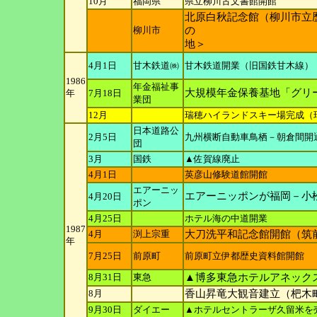
10月
福岡県
県立柳川古文書館開館
北原白秋記念館（柳川市立
柳川市
の
地＞
4月1日
甘木鉄道㈱
甘木鉄道開業（旧国鉄甘木線）
1986
年金福祉事
大規模年金保養基地「グリ
年
7月18日
業団
12月
瑞穂ハイランドスキー場完成（
日本道路公
2月5日
九州横断自動車鳥栖－朝倉間開
団
3月
国鉄
▲佐賀線廃止
4月1日
英彦山修験道館開館
エアーニッ
エアーニッポンが福岡－小
4月20日
ポン
4月25日
ホテル海の中道開業
1987
4月
渕上宗重
大刀洗平和記念館開館（筑
年
7月25日
前原町
前原町立伊都歴史資料館開館
8月31日
東急
▲博多東急ホテルアネック
8月
香山昇竜大観音建立（杷木
9月30日
ダイエー
▲ホテルセントラーザ久留米を