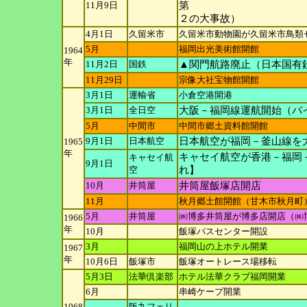
11月9日
第
２の大事故）
4月1日
久留米市
久留米市動物園が久留米市鳥類
5月
福岡出光美術館開館
1964
年
11月2日
国鉄
▲関門航路廃止（日本国有鉄
11月29日
宗像大社宝物館開館
3月1日
運輸省
小倉空港開港
3月1日
全日空
大阪－福岡線運航開始（バ
5月
中間市
中間市郷土資料館開館
9月1日
日本航空
日本航空が福岡－釜山線を
1965
年
キャセイ航空が香港－福岡
キャセイ航
9月1日
空
れ】
10月
井筒屋
井筒屋飯塚店開店
11月
秋月郷土館開館（甘木市秋月町
5月
井筒屋
㈱博多井筒屋が博多店開店（㈱
1966
年
10月
飯塚バスセンター開設
3月
福岡山の上ホテル開業
1967
年
10月6日
飯塚市
飯塚オートレース場移転
5月3日
法華倶楽部
ホテル法華クラブ福岡開業
6月
串崎ケープ開業
1968
阪九フェリ