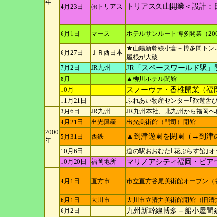
年
トリアス久山開業＜設計：
4月23日
㈱トリアス
6月1日
マース
ホテルサンルート博多開業（20
★山陽新幹線小倉－博多間トン
6月27日
ＪＲ西日本
屋根が大破
7月2日
JR九州
JR「スペースワールド駅」
8月
▲柳川ホテル閉館
10月
スノーヴァ・香椎開業（福
11月21日
ふれあい物産センター｢歓遊舎
3月6日
JR九州
JR九州本社、北九州から福岡へ
4月21日
出光興産
出光美術館（門司）開館
2000
▲到津遊園を閉園（→到津
5月31日
西鉄
年
10月6日
道の駅おおむた｢花ぷらす館｣オ
10月20日
福岡地所
マリノアシティ福岡・ピア
4月1日
直方市
市立直方谷尾美術館オープン（
6月1日
大川市
大川市立清力美術館開館（旧清
6月2日
九州新幹線博多－船小屋間