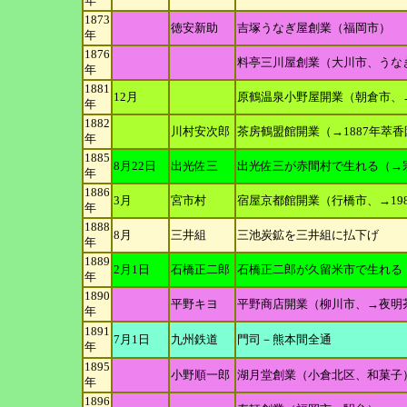
年
1873
徳安新助
吉塚うなぎ屋創業（福岡市）
年
1876
料亭三川屋創業（大川市、うな
年
1881
12月
原鶴温泉小野屋開業（朝倉市、→
年
1882
川村安次郎
茶房鶴盟館開業（→1887年萃
年
1885
8月22日
出光佐三
出光佐三が赤間村で生れる（→
年
1886
3月
宮市村
宿屋京都館開業（行橋市、→198
年
1888
8月
三井組
三池炭鉱を三井組に払下げ
年
1889
2月1日
石橋正二郎
石橋正二郎が久留米市で生れる
年
1890
平野キヨ
平野商店開業（柳川市、→夜明
年
1891
7月1日
九州鉄道
門司－熊本間全通
年
1895
小野順一郎
湖月堂創業（小倉北区、和菓子
年
1896