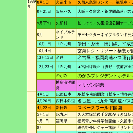
1989
8月1日
久留米市
久留米鳥類センター、観覧車・
年
9月21日
阪急バス
大阪－久留米・荒尾間高速バス
9月下旬
矢部村
杣（そま）の里渓流公園オープ
ネイブルラ
9月
第三セクターネイブルランド発
ンド
10月1日
ＪＲ九州
伊田・糸田・田川線、平成
10月4日
玄海レク・リゾート構想が
12月15日
名鉄
名古屋－福岡高速バス運行
12月23日
ＪＲ九州
▲宮田線廃止（勝野－筑前宮田
のがみ
のがみプレジデントホテル
博多海洋開
マリゾン開業
発
4月1日
JR西日本
JR博多南線開業（博多－博多南
4月20日
西日本鉄道
名古屋－北九州間高速バス
4月22日
新日鉄
スペースワールド開園
5月1日
JR九州
久大本線筑後千足駅がうきは駅
5月1日
福岡県
福岡青少年科学館開館（久留米
8月
総合野外レジャー施設「サンビ