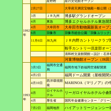
星野村
星の文化館オープン
2月27日
大宰府天満宮宝物殿一般公開（2
3月
ＪＲ九州
博多駅グランドオープン
4月
東急
博多エクセルホテル東急開
4月
大牟田市
大牟田市動物園新装オープ
1992
6月
宗像市
宗像市総合公園「宗像ユリック
年
ＪＲ内野カントリークラブ
11月6日
JR九州
鞍手カントリー倶楽部オー
清和村文楽館開館＜設計：石井
河童博物館オープン（JR田
福岡市交通
3月3日
福岡市地下鉄福岡空港駅開業
局
4月2日
福岡ドーム開業（屋根開閉
西洋環境開
MARINOA（マリノア）
4月10日
発
ロイヤルホ
リーガロイヤルホテル小倉
4月
1993
テル
年
4月
厚生省
国民年金健康センター「グリー
ハイアットリージェンシー
7月2日
福岡地所