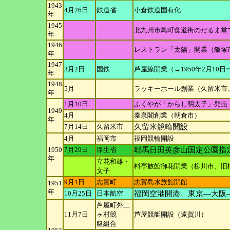
1943
4月26日
鉄道省
小倉鉄道国有化
年
1945
北九州市鳥町食道街のだるま堂
年
1946
レストラン「太陽」開業（飯塚
年
1947
3月2日
国鉄
芦屋線開業（→1950年2月10
年
1948
5月
ラッキーホール創業（久留米市
年
1月10日
ふくやが「からし明太子」発売
1949
4月
泰泉閣創業（朝倉市）
年
7月14日
久留米市
久留米競輪開設
4月
福岡市
福岡競輪開設
1950
7月29日
厚生省
耶馬日田英彦山国定公園指
年
立花和雄・
料亭旅館御花開業（柳川市、旧
文子
9月1日
志賀町
志賀島水族館開館
1951
年
10月25日
日本航空
福岡空港開港、東京―大阪
芦屋町外二
11月7日
ヶ村競
芦屋競艇開設（遠賀川）
艇組合