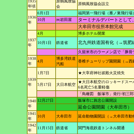
1935
原鶴風致協
原鶴風致協会設立
年
頃
会
6月1日
福岡第一飛行場（雁ノ巣飛行場
1936
10月
㈱岩田屋
ターミナルデパートとして
年
大牟田市役所本館完成
4月
博多ホテル開業
1937
北九州鉄道国有化（→筑肥
10月1日
鉄道省
年
久留米市のラーメン店で「豚骨
1938
博多湾鉄道
4月
香椎チューリップ園開園（→西
年
汽船
1月7日
★大宰府神社祓殿火災焼失
1939
★大日本航空のロッキードスー
年
5月17日
大日本航空
6名死亡5名重軽傷
「鳥瞰図 飯塚市」発行/初三郎
12月27日
飯塚市に旌忠公園開設
1940
年
延命公園開園（大牟田市）
1941
10月
大牟田市
延命動物園開設（→大牟田市動
年
1942
11月15日
鉄道省
関門海底鉄道トンネル開通
年