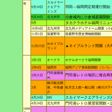
スカイマー
年
羽田―福岡間定期運行開始
9月19日
クエアラ
インズ
9月29日
北九州市
小倉城内に小倉城庭園開館
9月
タカクラホテル福岡リニュ
10月4日
北九州市
北九州メディアドーム開業（小倉
11月1日
筑紫野市
筑紫野市歴史博物館開館
㈱ネイブル
▲ネイブルランド閉園（大
12月25日
ランド
3月1日
オークラ
ホテルオークラ福岡開業
3月6日
福岡市
福岡アジア美術館開館（リバレ
門司港開発
門司港レトロ地区に複合商
3月21日
㈱
柳川観光開
3月
発、中
島健
松月文人館一般公開（柳川川下
介
4月24日
HIS
スカイマークエアラインズ
4月24日
北九州市
門司港レトロ展望室開館＜
1999