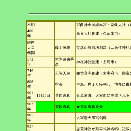
不明
宗像神全国総本宮・宗像大社（
400
高良大社創建（久留米市）
年
継体
天
皇
藤山恒雄
英彦山豊前坊創建（→高住神社
年間
572
大伴連狭手
神在神社創建（糸島市）
年
彦
746
天智天皇
観世音寺創建（太宰府市、国宝
年
806
空海
空海、唐より帰朝し、博多に東
年
901
1月25日
菅原道真
菅原道真、太宰府に左遷される
年
903
菅原道真
★菅原道真死去
年
905
太宰府天満宮創建
年
927
志登神社が延喜式神名帳に記載