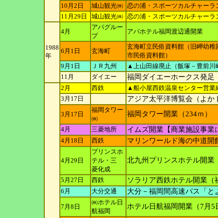
10月2日
城山観光㈱
恋の浦・スポーツカルチャーラ
11月29日
城山観光㈱
恋の浦・スポーツカルチャーラ
アパグルー
4月
アパホテル福岡渡辺通開業
プ
玄海町立民俗資料館（旧岬幼稚園舎
1988
6月1日
玄海町
市民俗資料館）
年
9月1日
ＪＲ九州
▲上山田線廃止（飯塚－豊前川
11月
ダイエー
福岡ダイエーホークス発足
2月
西鉄
▲船小屋西鉄温泉センター営業
3月17日
アジア太平洋博覧会（よか
福岡タワー
福岡タワー開業（234ｍ）
3月17日
㈱
4月
三菱地所
イムズ開業【商業施設事業
4月18日
西鉄
マリンワールド海の中道開
プリンスホ
北九州プリンスホテル開業
4月29日
テル・三
菱化成
5月27日
西鉄
ソラリア西鉄ホテル開業（
6月
大分交通
大分－福岡間高速バス「と
㈱ホテル日
ホテル日航福岡開業（7月5
7月8日
航福岡