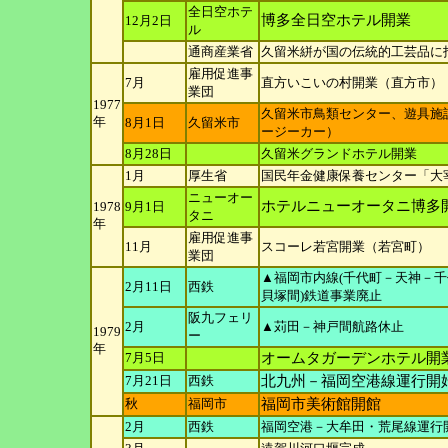
全日空ホテ
博多全日空ホテル開業
12月2日
ル
通商産業省
久留米絣が国の伝統的工芸品に
雇用促進事
7月
直方いこいの村開業（直方市）
業団
1977
久留米市鳥類センター、遊具施
年
8月1日
久留米市
ージーカー）
8月28日
久留米グランドホテル開業
1月
厚生省
国民年金健康保養センター「大
ニューオー
ホテルニューオータニ博多
1978
9月1日
タニ
年
雇用促進事
11月
スコーレ若宮開業（若宮町）
業団
▲福岡市内線(千代町－天神－千
2月11日
西鉄
貝塚間)鉄道事業廃止
阪九フェリ
2月
▲苅田－神戸間航路休止
1979
ー
年
7月5日
オームタガーデンホテル開
7月21日
西鉄
北九州－福岡空港線運行開
秋
福岡市
福岡市美術館開館
2月
西鉄
福岡空港－大牟田・荒尾線運行