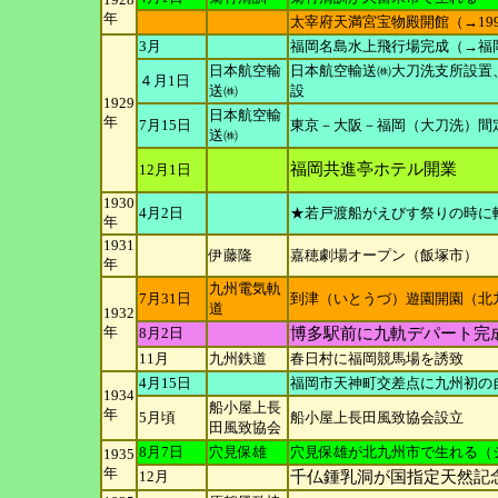
年
太宰府天満宮宝物殿開館（→19
3月
福岡名島水上飛行場完成（→福
日本航空輸
日本航空輸送㈱大刀洗支所設置
４月1日
送㈱
設
1929
日本航空輸
年
7月15日
東京－大阪－福岡（大刀洗）間
送㈱
福岡共進亭ホテル開業
12月1日
1930
4月2日
★若戸渡船がえびす祭りの時に
年
1931
伊藤隆
嘉穂劇場オープン（飯塚市）
年
九州電気軌
7月31日
到津（いとうづ）遊園開園（北
道
1932
年
8月2日
博多駅前に九軌デパート完
11月
九州鉄道
春日村に福岡競馬場を誘致
4月15日
福岡市天神町交差点に九州初の
1934
船小屋上長
年
5月頃
船小屋上長田風致協会設立
田風致
協会
8月7日
穴見保雄
穴見保雄が北九州市で生れる（
1935
年
12月
千仏鍾乳洞が国指定天然記