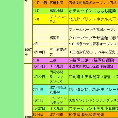
年
10月19日
石橋財団
石橋美術館別館オープン（石橋
11月
福岡地所
ホテルツインズももち開業
プリンスホ
北九州プリンスホテル人工
12月
テル
ファームパーク伊都国オープン
福岡県
クローバープラザ開館（春
2月
久山温泉ホテル夢家オープン（
1997
三井石炭鉱
3月30日
▲三池炭坑閉山（124年の歴史
年
業
10月
三越
㈱福岡三越(→福岡店)開業
3月14日
ＪＲ九州
小倉駅新駅ビル全面使用開始、
門司港開
門司港ホテル開業＜設計：
3月22日
発、ジャ
スマック
北九州高速
JR小倉駅に北九州モノレー
7月1日
鉄道㈱
ワシントン
4月1日
久留米ワシントンホテルプラザ開
ホテル㈱
4月27日
ＪＲ九州
ステーションホテル小倉開
8月4日
北九州市
松本清張記念館開館
1998