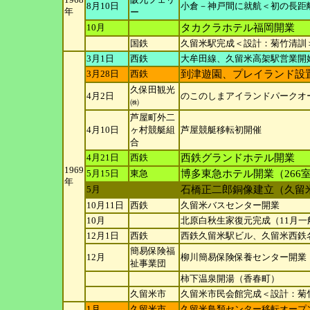
8月10日
小倉－神戸間に就航＜初の長距
年
ー
10月
タカクラホテル福岡開業
国鉄
久留米駅完成＜設計：菊竹清訓
3月1日
西鉄
大牟田線、久留米高架駅営業開
3月28日
西鉄
到津遊園、プレイランド設
久保田観光
4月2日
のこのしまアイランドパークオ
㈱
芦屋町外二
4月10日
ヶ村競
艇組
芦屋競艇移転初開催
合
4月21日
西鉄
西鉄グランドホテル開業
1969
5月15日
東急
博多東急ホテル開業（266
年
5月
石橋正二郎銅像建立（久留
10月11日
西鉄
久留米バスセンター開業
10月
北原白秋生家復元完成（11月
12月1日
西鉄
西鉄久留米駅ビル、久留米西鉄
簡易保険福
12月
柳川簡易保険保養センター開業
祉事業
団
柿下温泉開湯（香春町）
久留米市
久留米市民会館完成＜設計：菊
1月
久留米市
久留米鳥類センター移転オープ