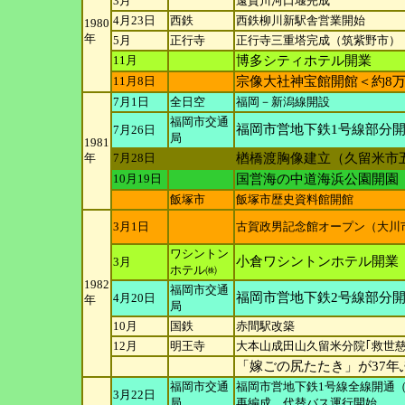
3月
遠賀川河口堰完成
4月23日
西鉄
西鉄柳川新駅舎営業開始
1980
年
5月
正行寺
正行寺三重塔完成（筑紫野市）
11月
博多シティホテル開業
11月8日
宗像大社神宝館開館＜約8
7月1日
全日空
福岡－新潟線開設
福岡市交通
福岡市営地下鉄1号線部分
7月26日
局
1981
年
7月28日
楢橋渡胸像建立（久留米市
10月19日
国営海の中道海浜公園開園
飯塚市
飯塚市歴史資料館開館
3月1日
古賀政男記念館オープン（大川
ワシントン
小倉ワシントンホテル開業
3月
ホテル㈱
1982
福岡市交通
福岡市営地下鉄2号線部分
4月20日
年
局
10月
国鉄
赤間駅改築
12月
明王寺
大本山成田山久留米分院｢救世
「嫁ごの尻たたき」が37
福岡市交通
福岡市営地下鉄1号線全線開通
3月22日
局
再編成、代替バス運行開始