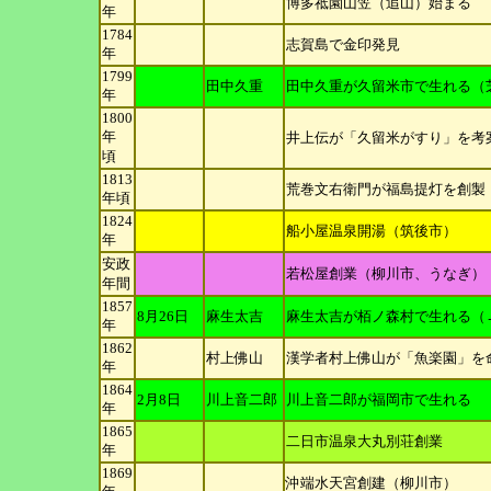
博多祗園山笠（追山）始まる
年
1784
志賀島で金印発見
年
1799
田中久重
田中久重が久留米市で生れる（
年
1800
年
井上伝が「久留米がすり」を考
頃
1813
荒巻文右衛門が福島提灯を創製
年
頃
1824
船小屋温泉開湯（筑後市）
年
安政
若松屋創業（柳川市、うなぎ）
年
間
1857
8月26日
麻生太吉
麻生太吉が栢ノ森村で生れる（
年
1862
村上佛山
漢学者村上佛山が「魚楽園」を
年
1864
2月8日
川上音二郎
川上音二郎が福岡市で生れる
年
1865
二日市温泉大丸別荘創業
年
1869
沖端水天宮創建（柳川市）