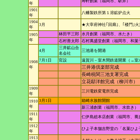
寿軒創業（福岡市、駅弁）
年
1901
八幡製鉄所第１溶鉱炉点火
年
1904
3月
★大宰府神社｢回廊｣、｢楼門｣
年
林田平三郎
水月創業（福岡市、水たき）
1905
年
石村善太郎
石村萬盛堂創業（福岡市、和菓
三井鉱山合
4月
三池港を開港
名会社
7月1日
官設
遠賀川－室木間鉄道開業（→室
1908
年
三井港倶楽部完成
長崎税関三池支署完成
立花邸洋館完成（柳川市）
1909
三川電鉄変電所完成
年
3月1日
箱崎水族館開館
1910
年
新三浦創業（福岡市、水炊き）
1911
仁伊島総本店創業（福岡市、蕎
年
1912
ひよ子本舗吉野堂の「名菓ひよ
年
1913