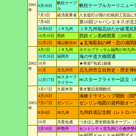
帆柱ケーブ
2001
帆柱ケーブルカーリニュー
6月30日
ル
年
7月3日
経済産業省
八女提灯が国の伝統的工芸品に
7月4日
第10回ジャパンエキスポ北九
10月6日
ＪＲ九州
ＪＲ九州福北ゆたか線電化
10月16日
西鉄
西鉄イン黒崎開業（200室
12月2日
城山観光㈱
▲玄海彫刻の岬・恋の浦閉
4月1日
ＪＲ九州
ホテルブラッサム福岡がJR九
10月26日
福岡市
海の中道大橋開通
2002
10月
★奇岩｢包岩｣崩落
年
11月
北九州市
北九州市立自然史・歴史博
㈱スターフ
㈱スターフライヤー設立（
12月17日
ライヤー
3月17日
久留米市
青木繁旧居開館式
4月26日
海峡ドラマシップ開館（関
2003
7月17日
ゼンリン
ゼンリン地図の資料館オー
年
九州鉄道記念館（レトロパ
8月9日
JR九州
10月
月星化成
つきほし歴史館改装オープン（
2月10日
伊勢丹
セントシティ北九州に小倉伊勢
㈱福岡ドームと㈱福岡ダイ