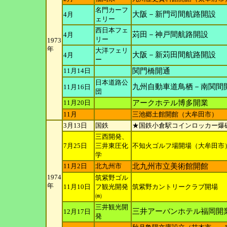
名門カーフ
大阪－新門司間航路開設
4月
ェリー
西日本フェ
苅田－神戸間航路開設
4月
リー
1973
年
大洋フェリ
大阪－新苅田間航路開設
4月
ー
11月14日
関門橋開通
日本道路公
九州自動車道鳥栖－南関間
11月16日
団
11月20日
アークホテル博多開業
11月
三池郷土館開館（大牟田市）
3月13日
国鉄
★国鉄小倉駅コインロッカー爆
三西開発、
7月25日
三井東
圧化
不知火ゴルフ場開場（大牟田市
学
11月2日
北九州市
北九州市立美術館開館
1974
筑紫野ゴル
年
11月10日
フ観光
開発
筑紫野カントリークラブ開場
㈱
三井観光開
三井アーバンホテル福岡開
12月17日
発