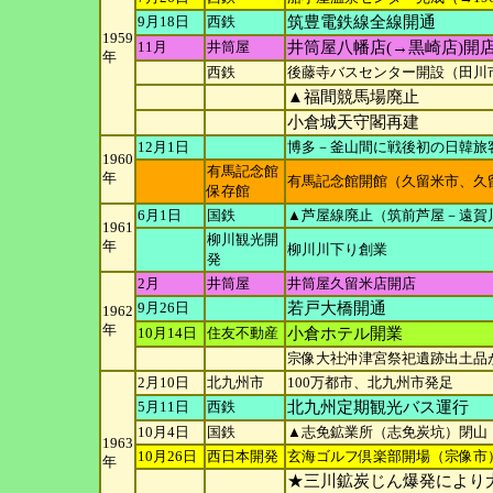
9月18日
西鉄
筑豊電鉄線全線開通
1959
11月
井筒屋
井筒屋八幡店(→黒崎店)開
年
西鉄
後藤寺バスセンター開設（田川
▲福間競馬場廃止
小倉城天守閣再建
12月1日
博多－釜山間に戦後初の日韓旅
1960
有馬記念館
年
有馬記念館開館（久留米市、久
保存館
6月1日
国鉄
▲芦屋線廃止（筑前芦屋－遠賀
1961
柳川観光開
年
柳川川下り創業
発
2月
井筒屋
井筒屋久留米店開店
9月26日
若戸大橋開通
1962
年
10月14日
住友不動産
小倉ホテル開業
宗像大社沖津宮祭祀遺跡出土品
2月10日
北九州市
100万都市、北九州市発足
5月11日
西鉄
北九州定期観光バス運行
10月4日
国鉄
▲志免鉱業所（志免炭坑）閉山
1963
10月26日
西日本開発
玄海ゴルフ倶楽部開場（宗像市
年
★三川鉱炭じん爆発により