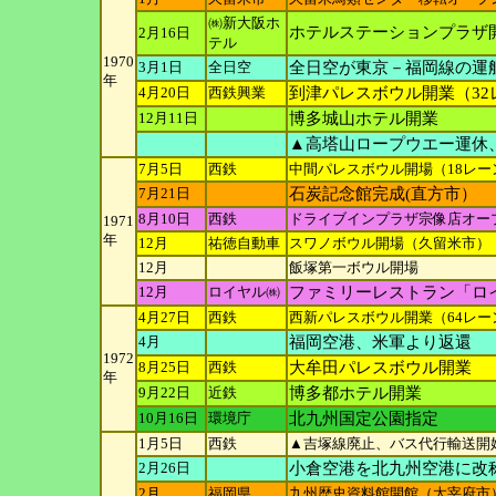
㈱新大阪ホ
ホテルステーションプラザ開
2月16日
テル
1970
3月1日
全日空
全日空が東京－福岡線の運
年
4月20日
西鉄興業
到津パレスボウル開業（32
12月11日
博多城山ホテル開業
▲高塔山ロープウエー運休
7月5日
西鉄
中間パレスボウル開場（18レー
7月21日
石炭記念館完成(直方市）
8月10日
西鉄
ドライブインプラザ宗像店オー
1971
年
12月
祐徳自動車
スワノボウル開場（久留米市）
12月
飯塚第一ボウル開場
12月
ロイヤル㈱
ファミリーレストラン「ロ
4月27日
西鉄
西新パレスボウル開業（64レー
4月
福岡空港、米軍より返還
1972
8月25日
西鉄
大牟田パレスボウル開業
年
9月22日
近鉄
博多都ホテル開業
10月16日
環境庁
北九州国定公園指定
1月5日
西鉄
▲吉塚線廃止、バス代行輸送開
2月26日
小倉空港を北九州空港に改
2月
福岡県
九州歴史資料館開館（太宰府市