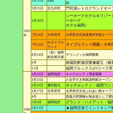
3月25日
西鉄
始
3月25日
北九州市
門司港レトログランドオー
シーホークホテル＆リゾート
ーホーク
4月28日
ホテル福岡）
1995
7月14日
大牟田市
大牟田市石炭産業科学館オープ
年
㈱ネイブル
ネイブルランド開園＜大牟
7月22日
ランド
（財）福岡
8月24日
マリンメッセ福岡開業
総合展示
場
9月
南蔵院釈迦涅槃像建立（篠
11月
福岡ブルックスがJリーグ
4月20日
福岡地所
キャナルシティ博多開業
4月23日
八女手すき和紙資料館オープン
4月24日
藤田観光
キャナルシティ・福岡ワシ
4月27日
太宰府市
太宰府市文化ふれあい館オープ
4月
筑後川昇開橋が遊歩道として開
5月6日
福岡地所
グランド・ハイアット・福
6月13日
★福岡空港でインドネシア
1996