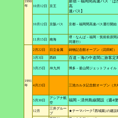
新宿－福岡間高速バス「は
1990
年
10月12日
京王
高
速バス】
10月12日
京阪バス
京都－福岡間高速バス運行開始
堺・なんば－福岡・筑前前原間
11月15日
南海
同運行）
2月22日
日立金属
鋳物記念館オープン（苅田町）
3月3日
西鉄
百道－海の中道間に旅客定
3月25日
JR九州
博多－釜山間ジェットフォイル
1991
年
4月23日
三池カルタ記念館オープン（大
アシアナ航
福岡－済州島線開設（週4
5月30日
空
三井グルー
12月
★テーマパーク｢西域園｣の建
プ