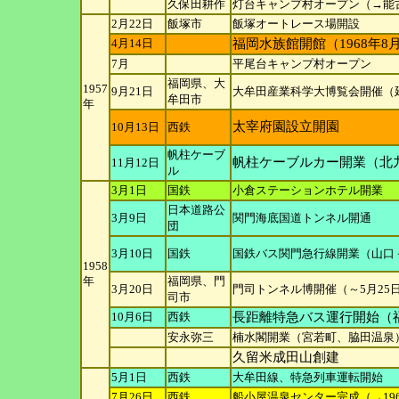
久保田耕作
灯台キャンプ村オープン（→能
2月22日
飯塚市
飯塚オートレース場開設
4月14日
福岡水族館開館（1968年8
7月
平尾台キャンプ村オープン
福岡県、大
1957
9月21日
大牟田産業科学大博覧会開催（延
牟田市
年
太宰府園設立開園
10月13日
西鉄
帆柱ケーブ
帆柱ケーブルカー開業（北
11月12日
ル
3月1日
国鉄
小倉ステーションホテル開業
日本道路公
3月9日
関門海底国道トンネル開通
団
3月10日
国鉄
国鉄バス関門急行線開業（山口
1958
年
福岡県、門
3月20日
門司トンネル博開催（～5月25
司市
10月6日
西鉄
長距離特急バス運行開始（
安永弥三
楠水閣開業（宮若町、脇田温泉
久留米成田山創建
5月1日
西鉄
大牟田線、特急列車運転開始
7月26日
西鉄
船小屋温泉センター完成（→196