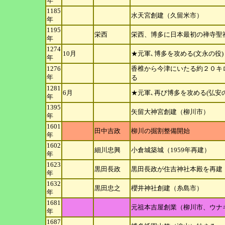
年
1185
水天宮創建（久留米市）
年
1195
栄西
栄西、博多に日本最初の禅寺聖
年
1274
10月
★元軍､博多を攻める(文永の役)
年
1276
香椎から今津にいたる約２０キ
年
る
1281
6月
★元軍､再び博多を攻める(弘安の
年
1395
矢留大神宮創建（柳川市）
年
1601
田中吉政
柳川の掘割整備開始
年
1602
細川忠興
小倉城築城（1959年再建）
年
1623
黒田長政
黒田長政が住吉神社本殿を再建
年
1632
黒田忠之
櫻井神社創建（糸島市）
年
1681
元祖本吉屋創業（柳川市、ウナ
年
1687