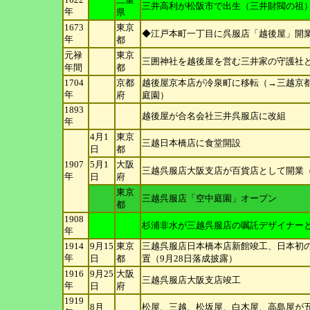
三井高利が松阪市で出生（三井財閥の祖
年
県
1673
東京
◆江戸本町一丁目に呉服店「越後屋」開
年
都
元禄
東京
三囲神社を越後屋を営む三井家の守護社
年
間
都
1704
京都
越後屋京本店が冷泉町に移転（→三越京
年
府
庭園）
1893
越後屋が合名会社三井呉服店に改組
年
4月1
東京
三越日本橋店に食堂開設
日
都
1907
5月1
大阪
三越呉服店大阪支店が百貨店として開業
年
日
府
東京
三越呉服店「空中庭園」オープン
都
1908
杉浦非水が三越呉服店の嘱託デザイナーと
年
1914
9月15
東京
三越呉服店日本橋本店新館竣工、日本初
年
日
都
置（9月28日落成披露）
1916
9月25
大阪
三越呉服店大阪支店竣工
年
日
府
1919
8月
松屋、三越、松坂屋、白木屋、高島屋が