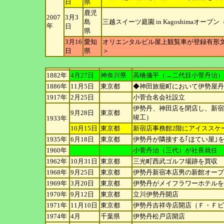
日
県
鹿児
2007
3月3
島
三越スイーツ庭園 in Kagoshimaオー
年
日
県
3月16
愛知
オリエンタルビル屋上観覧車が登録有形
日
県
＞
1882年
4月27日
神奈川
県
高橋儀平（→二代目小菅丹治）
1886年
11月5日
東京都
◆神田旅籠町において伊勢屋丹
1917年
2月25日
小菅合名会社設立
伊勢丹、神田店を閉店し、新宿に
9月28日
東京都
竣
工）
1933年
10月15日
東京都
新宿店事務館2階にアイススケ
1935年
6月18日
東京都
伊勢丹が隣接する｢ほてい屋｣
1960年
小菅丹治（三代）が社長就任
1962年
10月31日
東京都
三光町西武ゴルフ場跡を買収
1968年
9月25日
東京都
伊勢丹新宿本店男の新館オープ
1969年
3月20日
東京都
伊勢丹がメイフラワーホテルを
1970年
9月12日
東京都
立川伊勢丹開店
1971年
11月10日
東京都
伊勢丹吉祥寺店開店（Ｆ・Ｆビ
1974年
4月
千葉県
伊勢丹松戸店開店