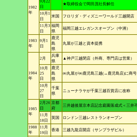
9月22
★取締役会で岡田茂社長解任
日
1982
年
10月1
米国
フロリダ・ディズニーワールド三越開店
日
11月3
福岡
福岡三越エレガンスオープン（中洲）
日
県
鹿児
1983
9月1
島
丸屋が三越と資本提携
年
日
県
兵庫
2月
▲神戸三越閉店（外商、専門店は営業）
県
鹿児
10月
1984
25
島
㈱丸屋が㈱鹿児島三越(→鹿児島店)に商
年
日
県
10月
千葉
27
ニューナラヤが千葉三越百貨店に改称
県
日
2月26
京都
三井越後屋京本店記念庭園落成式＜三井
日
府
1985
年
11月
英国
ロンドン三越レストランオープン
18
日
1988
11月
香港
三越九龍店開店（サンプラザビル）
年
19
日