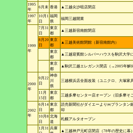
1995
6月末
香港
▲三越尖沙咀店閉店
年
1997
10月1
福岡
福岡三越開業
年
日
県
7月31
東京
▲三越新宿南館閉店
日
都
8月20
東京
▲三越美術館閉館（新宿南館内）
日
都
1999
年
東京
▲三越迎賓館シルバーハウスを駒沢大学
都
東京
▲駒沢三越エレガンス閉店（→2005年解
都
神奈
9月22
川
三越横浜店全面改装（ユニクロ、大塚家
日
2000
県
年
11月
東京
三越多摩センター店オープン（旧多摩そ
15
日
都
6月14
東京
読売新聞社がダイエーより㈱プランタン銀
日
都
却
2002
年
10月8
北海
札幌アルタオープン
日
道
1月31
兵庫
▲三越神戸元町店閉店（78年の歴史に幕