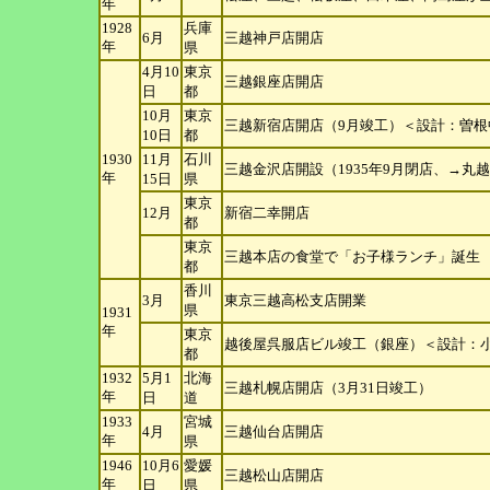
年
1928
兵庫
6月
三越神戸店開店
年
県
4月10
東京
三越銀座店開店
日
都
10月
東京
三越新宿店開店（9月竣工）＜設計：曽根
10
日
都
1930
11月
石川
三越金沢店開設（1935年9月閉店、→丸
年
15
日
県
東京
12月
新宿二幸開店
都
東京
三越本店の食堂で「お子様ランチ」誕生
都
香川
3月
東京三越高松支店開業
県
1931
年
東京
越後屋呉服店ビル竣工（銀座）＜設計：
都
1932
5月1
北海
三越札幌店開店（3月31日竣工）
年
日
道
1933
宮城
4月
三越仙台店開店
年
県
1946
10月6
愛媛
三越松山店開店
年
日
県