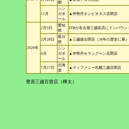
都
シン
11月
ガポ
▲伊勢丹タンピオネス店閉店
ール
愛知
2月5日
JTBが名古屋三越栄店にインバウ
県
香川
2月28日
▲三越坂出閉店（38年の歴史に幕）
県
2026年
シン
4月
ガポ
▲伊勢丹セラングーン店閉店
ール
北海
7月27日
▲ティファニー札幌三越店閉店
道
豊原三越百貨店（樺太）