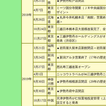
3月21日
▲伊勢丹松戸店閉店
県
東京
ミーツ国分寺開業（ＪＲ中央線国分
4月7日
都
ザイン
＞
2018年
北海
▲丸井今井札幌本店「南館」営業終
8月26日
道
越＞
東京
10月24日
三越日本橋本店大規模改装完了、全
都
東京
▲三越伊勢丹ホールディングスがオ
11月27日
都
発表
（渋谷区）
福岡
3月21日
▲岩田屋久留米店新館閉店＜岩田屋
県
新潟
3月24日
▲新潟アルタ営業終了（17年の歴
県
東京
3月27日
恵比寿三越改装オープン
都
4月1日
ニッコウトラベルが㈱三越伊勢丹ニ
2019年
神奈
9月30日
▲伊勢丹相模原店閉店（29年の歴
川県
東京
9月30日
▲伊勢丹府中店閉店
都
天津伊勢丹が仁恒置地投資管理（上
10月17日
中国
設立
すると発表