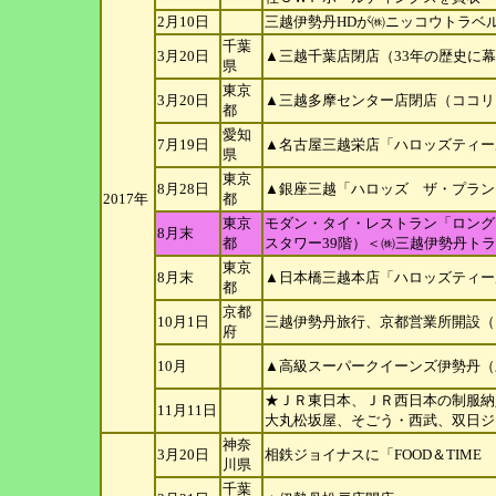
2月10日
三越伊勢丹HDが㈱ニッコウトラベ
千葉
3月20日
▲三越千葉店閉店（33年の歴史に
県
東京
3月20日
▲三越多摩センター店閉店（ココリ
都
愛知
7月19日
▲名古屋三越栄店「ハロッズティー
県
東京
8月28日
▲銀座三越「ハロッズ ザ・プラン
2017年
都
東京
モダン・タイ・レストラン「ロング
8月末
都
スタワー39
階）＜㈱三越伊勢丹トラ
東京
8月末
▲日本橋三越本店「ハロッズティー
都
京都
10月1日
三越伊勢丹旅行、京都営業所開設（
府
10月
▲高級スーパークイーンズ伊勢丹（
★ＪＲ東日本、ＪＲ西日本の制服納
11月11日
大
丸松坂屋、そごう・西武、双日ジ
神奈
3月20日
相鉄ジョイナスに「FOOD＆TIME
川県
千葉