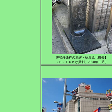
伊勢丹発祥の地碑・秋葉原【撤去】
（Ｈ．ＦＵＫが撮影、2008年11月）