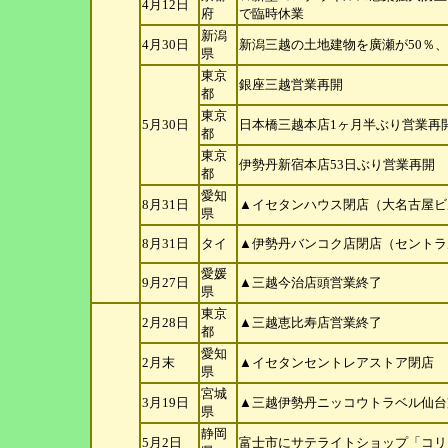
4月12日
府
で
臨時休業
新潟
4月30日
新潟三越の土地建物を廣瀬が50％、
県
東京
銀座三越営業再開
都
東京
5月30日
日本橋三越本店1ヶ月半ぶり営業再
都
東京
伊勢丹新宿本店53日ぶり営業再開
都
愛知
8月31日
▲イセタンハウス閉店（大名古屋ビ
県
8月31日
タイ
▲伊勢丹バンコク店閉店（セントラ
愛媛
9月27日
▲三越今治店頭営業終了
県
東京
2月28日
▲三越恵比寿店営業終了
都
愛知
2月末
▲イセタンセントレアストア閉店
県
宮城
3月19日
▲三越伊勢丹ニッコウトラベル仙台
県
静岡
5月2日
富士市にサテライトショップ「コリ