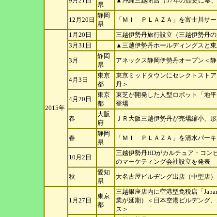
9月21日
▲沖縄三越閉店（57年の歴史に幕、→
県
静岡
12月20日
「ＭＩ ＰＬＡＺＡ」を富士川サー
県
1月20日
三越伊勢丹旅行設立（三越伊勢丹の
3月31日
▲三越伊勢丹ホールディングスと東
静岡
3月
アネックス静岡伊勢丹オープン＜静
県
東京
東京ミッドタウンにセレクトストア
4月3日
都
丹＞
東京
東芝が開発した人型ロボット「地平
4月20日
都
登場
2015年
大阪
春
ＪＲ大阪三越伊勢丹が売場縮小、形
府
静岡
春
「ＭＩ ＰＬＡＺＡ」を清水パーキ
県
三越伊勢丹HDがカルチュア・コンビ
10月2日
のマー
ケティング会社設立を発表
愛知
秋
大名古屋ビルヂング出店（中型店）
県
三越銀座店内に空港型免税店「Japan Du
東京
1月27日
業
が延期）＜日本空港ビルデング、
都
ス＞