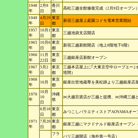
1948
2月8
香川
高松三越全館修復完成（2月9日オープン
年
日
県
1949
4月29
東京
新宿三越屋上庭園コドモ電車営業開始
年
日
都
1957
10月1
東京
三越池袋支店開店
年
日
都
1965
10月6
東京
新宿三越新館開店（地上8階地下6階）
年
日
都
1966
11月
東京
三越銀座店新館オープン
年
22
日
都
1967
5月2
東京
三越本店屋上に｢大東京空中ロープエー｣
年
日
都
塔間）
1968
東京
10月
銀座出世地蔵尊を美松跡より三越銀座店
年
都
10月
1970
沖縄
10
㈱大越百貨店が三越と提携、㈱沖縄三越
年
県
日
6月18
東京
みつこしバラエティストアAOYAMAオー
日
都
1971
7月20
東京
銀座三越にマクドナルド銀座店オープン（
年
日
都
フラ
パリ三越開店（海外第一号店）