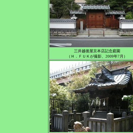
三井越後屋京本店記念庭園
（Ｈ．ＦＵＫが撮影、2009年7月）