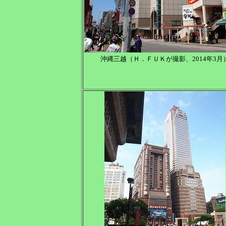
沖縄三越（Ｈ．ＦＵＫが撮影、2014年3月