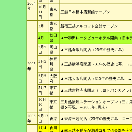
日
県
2004
10月
年
東京
11
三越日本橋本店新館オープン
都
日
東京
3月
新宿三越アルコット全館オープン
都
秋田
4月
▲十和田レークビューホテル開業（旧ホ
県
5月5
岡山
▲三越倉敷店閉店（25年の歴史に幕）
日
県
神奈
5月5
2005
川
▲三越横浜店閉店（31年の歴史に幕、→
日
年
県
5月5
大阪
▲三越大阪店閉店（315年の歴史に幕、→2009
日
府
5月7
東京
▲三越吉祥寺店閉店（→ヨドバシカメラ
日
都
10月
東京
三井越後屋ステーションオープン（三井
10
都
観を再現、～2006年3月末）
日
2006
9月17
香港
▲香港三越閉店（25年の歴史に幕、コー
年
日
1月4
香川
▲㈱三越不動産が満濃ゴルフ倶楽部を今