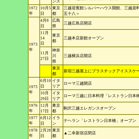
ンス
1972
10月5
東京
三越迎賓館シルバーハウス開館、三越資
年
日
都
五十八＞
4月8
広島
三越広島店開店
日
県
11月
東京
14
三越本店新館オープン
都
日
1973
年
神奈
11月
川
三越横浜店開店
27
日
県
東京
新宿三越屋上にプラスチックアイススケ
都
6月10
イタ
ローマ三越開店
日
リア
1975
年
10月
イタ
ローマ三越に日本料理「レストラン日本
29
日
リア
1976
12月
東京
駒沢三越エレガンスオープン
年
17
日
都
1977
6月12
イラ
テヘラン「レストラン日本橋」オープン
年
日
ン
1978
2月28
東京
▲二幸新宿店閉店
年
日
都