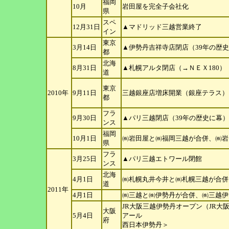
福岡
10月
岩田屋を完全子会社化
県
スペ
12月31日
▲マドリッド三越営業終了
イン
東京
3月14日
▲伊勢丹吉祥寺店閉店（39年の歴
都
北海
8月31日
▲札幌アルタ閉店（→ＮＥＸ180）
道
東京
2010年
9月11日
三越銀座店増床開業（銀座テラス）
都
フラ
9月30日
▲パリ三越閉店（39年の歴史に幕）
ンス
福岡
10月1日
㈱岩田屋と㈱福岡三越が合併、㈱岩
県
フラ
3月25日
▲パリ三越エトワール閉館
ンス
北海
4月1日
㈱札幌丸井今井と㈱札幌三越が合併
道
2011年
4月1日
㈱三越と㈱伊勢丹が合併、㈱三越伊
JR大阪三越伊勢丹オープン（JR
大阪
5月4日
アール
府
西日本伊勢丹＞