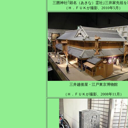
三囲神社｢顕名（あきな）霊社｣三井家先祖を
（Ｈ．ＦＵＫが撮影、2010年5月）
三井越後屋・江戸東京博物館
（Ｈ．ＦＵＫが撮影、2008年11月）