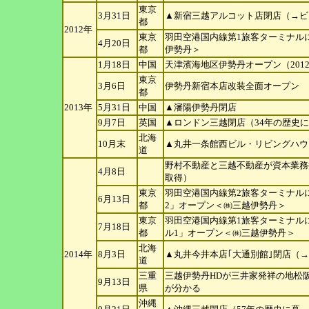
東京
3月31日
▲新宿三越アルコット店閉店（→ビ
都
2012年
東京
羽田空港国内線第1旅客ターミナル
4月20日
都
伊勢
丹＞
1月18日
中国
天津濱海地区伊勢丹オープン（2012
東京
3月6日
伊勢丹新宿本店改装全面オープン
都
2013年
5月31日
中国
▲瀋陽伊勢丹閉店
9月7日
英国
▲ロンドン三越閉店（34年の歴史
北海
10月末
▲丸井一条館西ビル・リビングハウ
道
野村不動産と三越不動産が資本業務
4月8日
取得）
東京
羽田空港国内線第2旅客ターミナルに
6月13日
都
2」オ
ープン＜㈱三越伊勢丹＞
東京
羽田空港国内線第1旅客ターミナルに
7月18日
都
ル1」
オープン＜㈱三越伊勢丹＞
北海
2014年
8月3日
▲丸井今井本店｢大通別館｣閉店（
道
三重
三越伊勢丹HDが三井家発祥の地松
9月13日
県
が分かる
沖縄