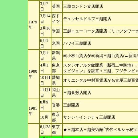
3月7
英国
三越ロンドン支店開店
日
3月14
西ド
デュッセルドルフ三越開店
日
イツ
1979
年
3月16
米国
三越ニューヨーク店開店（リッツタワー
日
6月1
米国
ハワイ三越開店
日
3月1
新潟
㈱小林百貨店が㈱新潟三越百貨店(→新潟
日
県
4月1
東京
スタジオアルタ館開業（新宿二幸跡地）
日
都
タ
ビジョン」を設置＜三越、フジテレビ
1980
年
10月1
愛知
オリエンタル中村百貨店が名古屋三越百
日
県
11月1
岡山
三越倉敷店開店
日
県
8月9
香港
三越開店
日
1981
年
東京
10月
サンシャインシティ三越開店
都
8月28
東京
★三越本店三越美術館｢古代ペルシャ秘宝
日
都