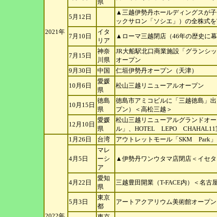
県
▲三越伊勢丹ホールディングスが子
5月12日
ックサ
ロン「ソシエ」）の全株式を
2021年
イタ
7月10日
▲ローマ三越閉店（46年の歴史に
リア
神奈
JR大船駅北口商業施設「グランシップ」
7月15日
川県
オープ
ン
9月30日
中国
仁垣伊勢丹オープン（天津）
愛媛
10月6日
松山三越リニューアルオープン
県
徳島
徳島市アミコビルに「三越徳島」出店
10月15日
県
プン）
＜高松三越＞
愛媛
松山三越リニューアルグランドオー
12月10日
県
ル」、
HOTEL LEPO CHAHAL1
1月26日
台湾
アウトレットモール「SKM Par
マレ
4月5日
ーシ
▲伊勢丹ワンウタマ店閉店＜イセタ
ア
愛知
4月22日
三越豊田開業（T-FACE内）＜名古
県
東京
5月3日
アートアクアリウム美術館オープン
都
2022年
東京