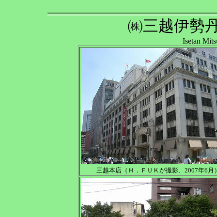
㈱三越伊勢
Isetan Mit
三越本店（Ｈ．ＦＵＫが撮影、2007年6月