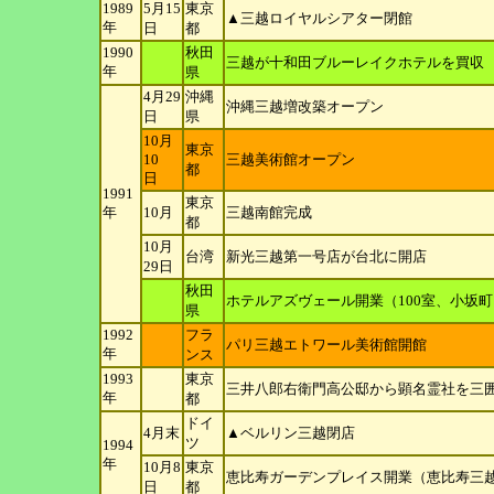
1989
5月15
東京
▲三越ロイヤルシアター閉館
年
日
都
1990
秋田
三越が十和田ブルーレイクホテルを買収
年
県
4月29
沖縄
沖縄三越増改築オープン
日
県
10月
東京
10
三越美術館オープン
都
日
1991
東京
年
10月
三越南館完成
都
10月
台湾
新光三越第一号店が台北に開店
29
日
秋田
ホテルアズヴェール開業（100室、小坂
県
1992
フラ
パリ三越エトワール美術館開館
年
ンス
1993
東京
三井八郎右衛門高公邸から顕名霊社を三
年
都
ドイ
4月末
▲ベルリン三越閉店
ツ
1994
年
10月8
東京
恵比寿ガーデンプレイス開業（恵比寿三
日
都