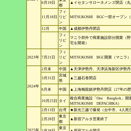
6月19日
▲イセタンサローネメンズ閉店（丸
都
フィ
11月18日
リピ
MITSUKOSHI BGC一部オープ
ン
12月
中国
▲成都伊勢丹閉店
フィ
マニラ郊外で商業施設部分開業（野
リピ
宅を
開発）
ン
フィ
2023年
7月21日
リピ
MITSUKOSHI BGC開業（マニラ）
ン
2月末
中国
▲天津伊勢丹、天津浜海新区伊勢丹閉
宮城
3月31日
▲三越石巻閉店
県
2024年
6月末
中国
▲上海梅龍鎮伊勢丹閉店（27年の
複合商業施設「One Bangkok
10月25日
タイ
MITSUKOSHI DEPACHIKA）
2月13日
台湾
★新光三越で爆発（台中市、4人死亡
東京
2月28日
▲新宿アルタ営業終了
都
東京
2025年
2月28日
▲原宿アルタ閉店