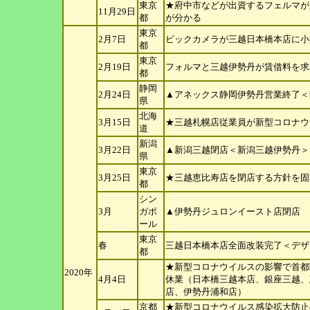
東京
★府中市などが出資するフェルマが
11月29日
都
が分
かる
東京
2月7日
ビックカメラが三越日本橋本店に小
都
東京
2月19日
フォルマと三越伊勢丹が賃借料を求
都
静岡
2月24日
▲アネックス静岡伊勢丹営業終了＜
県
北海
3月15日
★三越札幌店従業員が新型コロナウ
道
新潟
3月22日
▲新潟三越閉店＜新潟三越伊勢丹＞
県
東京
3月25日
★三越恵比寿店を閉店する方針を固
都
シン
3月
ガポ
▲伊勢丹ジュロンイースト店閉店
ール
東京
春
三越日本橋本店全面改装完了＜デザ
都
★新型コロナウイルスの影響で首都圏
2020年
4月4日
休
業（日本橋三越本店、銀座三越、
店、伊
勢丹浦和店）
京都
★新型コロナウイルス感染拡大防止