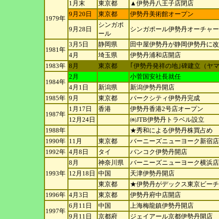
1月末
東京都
▲伊勢丹八王子店閉店
9月20日
東京都
伊勢丹美術館オープン
1979年
シンガ
ポ
9月28日
シンガポール伊勢丹オーチャー
ール
3月5日
静岡県
田中屋伊勢丹が静岡伊勢丹に改
1981年
4月
埼玉県
伊勢丹浦和店開店
1983年
8月
東京都
｢伊勢丹発祥の地｣碑建立（ヤ
2月
小菅国安社長就任
1984年
4月1日
新潟県
新潟伊勢丹開店
1985年
9月
東京都
パークシティ伊勢丹完成
1月17日
香港
伊勢丹香港2号店オープン
1987年
12月24日
㈱JTB伊勢丹トラベル設立
1988年
★秀和による伊勢丹株買占め
1990年
11月
東京都
バーニーズニューヨーク新宿店
1992年
4月8日
タイ
バンコク伊勢丹開店
8月
神奈川
県
バーニーズニューヨーク横浜店
1993年
12月18日
中国
天津伊勢丹開店
東京都
★伊勢丹がデックス東京ビーチ
1996年
4月3日
東京都
伊勢丹府中店開店
6月11日
中国
上海梅龍鎮伊勢丹開店
1997年
9月11日
京都府
ジェイアール京都伊勢丹開店