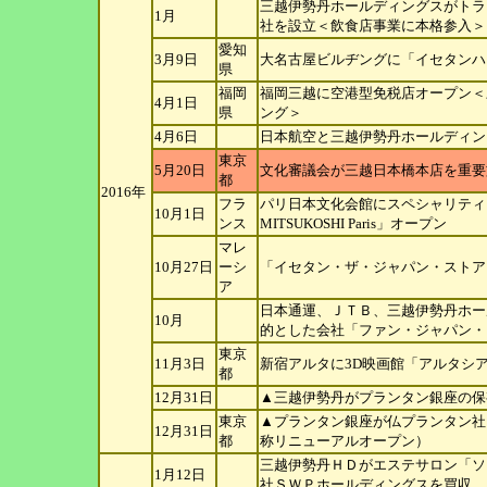
三越伊勢丹ホールディングスがトラ
1月
社を設立
＜飲食店事業に本格参入＞
愛知
3月9日
大名古屋ビルヂングに「イセタンハ
県
福岡
福岡三越に空港型免税店オープン＜
4月1日
県
ング
＞
4月6日
日本航空と三越伊勢丹ホールディン
東京
5月20日
文化審議会が三越日本橋本店を重要
都
2016年
フラ
パリ日本文化会館にスペシャリティストア「Th
10月1日
ンス
MITSUKOSHI
Paris」オープン
マレ
10月27日
ーシ
「イセタン・ザ・ジャパン・ストア
ア
日本通運、ＪＴＢ、三越伊勢丹ホー
10月
的と
した会社「ファン・ジャパン・
東京
11月3日
新宿アルタに3D映画館「アルタシ
都
12月31日
▲三越伊勢丹がプランタン銀座の保
東京
▲プランタン銀座が仏プランタン社と
12月31日
都
称リ
ニューアルオープン）
三越伊勢丹ＨＤがエステサロン「ソ
1月12日
社ＳＷＰ
ホールディングスを買収