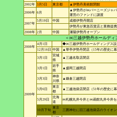
2002年
3月5日
東京都
▲伊勢丹美術館閉館
▲伊勢丹が㈱バーニーズジャパ
2006年
6月
運
営のファンドに譲渡
5月19日
中国
成都伊勢丹開店
2007年
伊勢丹が東急百貨店と業務提携
2008年
2月
中国
瀋陽伊勢丹オープン
＜㈱三越伊勢丹ホールディングス＞Iset
4月1日
◆㈱三越伊勢丹ホールディングス設
2008年
12月16日
中国
▲華亭伊勢丹閉店（15年の歴史に
宮城
3月1日
▲三越名取店閉店
県
岩手
3月1日
▲盛岡三越閉店
県
神奈
3月3日
▲鎌倉三越閉店
川県
東京
5月6日
▲三越池袋店閉店（51年の歴史に
都
2009年
北海
5月29日
㈱札幌丸井今井と㈱函館丸井今井を
道
東京
10月下旬
三囲神社に旧三越池袋店のライオン
都