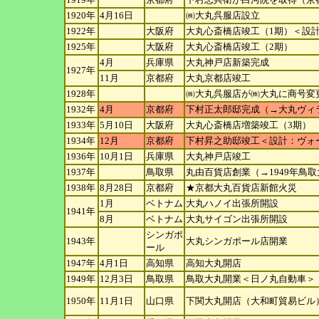
1920年
4月16日
㈱大丸呉服店設立
1922年
大阪府
大丸心斎橋店竣工（1期）＜設計：
1925年
大阪府
大丸心斎橋店竣工（2期）
4月
兵庫県
大丸神戸店新築完成
1927年
11月
京都府
大丸京都店竣工
1928年
㈱大丸呉服店が㈱大丸に商号変
1932年
4月
京都府
下村正太郎邸完成（→大丸ヴィ
1933年
5月10日
大阪府
大丸心斎橋店増築竣工（3期）
1934年
12月
京都府
下村昇之助邸竣工＜設計：ヴォ
1936年
10月1日
兵庫県
大丸神戸店竣工
1937年
鳥取県
丸由百貨店創業（→1949年鳥
1938年
8月28日
京都府
★京都大丸百貨店新館火災
1月
ベトナム
大丸ハノイ出張所開設
1941年
8月
ベトナム
大丸サイゴン出張所開設
シンガポ
1943年
大丸シンガポール店開業
ール
1947年
4月1日
高知県
高知大丸開店
1949年
12月3日
鳥取県
鳥取大丸開業＜日ノ丸自動車＞
1950年
11月1日
山口県
下関大丸開店（大和町貿易ビル