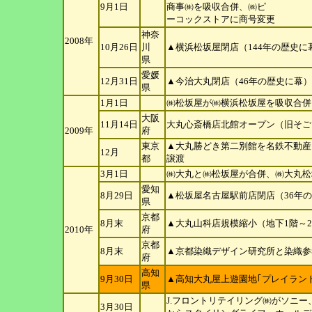
9月1日
商事㈱を吸収合併、㈱ピ
ーコックストアに商号変更
神奈
2008年
10月26日
川
▲横浜松坂屋閉店（144年の歴史に
県
愛媛
12月31日
▲今治大丸閉店（46年の歴史に幕）
県
1月1日
㈱松坂屋が㈱横浜松坂屋を吸収合併
大阪
11月14日
大丸心斎橋店北館オープン（旧そご
2009年
府
東京
▲大丸勝どき第二別館を名鉄不動産
12月
都
譲渡
3月1日
㈱大丸と㈱松坂屋が合併、㈱大丸松
愛知
8月29日
▲松坂屋名古屋駅前店閉店（36年
県
京都
8月末
▲大丸山科店規模縮小（地下1階～2
2010年
府
京都
8月末
▲京都染織デザイン研究所と染織参
府
高知
9月30日
▲高知大丸屋上遊園地｢プレイラン
県
J.フロントリテイリング㈱がソニ
3月30日