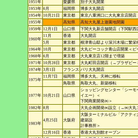
1951年
愛媛県
別子大丸開業
1953年
6月
福岡県
博多大丸開店
1954年
10月21日
東京都
東京八重洲口に大丸東京店開店
1955年
高知県
高知大丸屋上遊園地開園
1959年
12月1日
山口県
下関大丸新店舗開店（下関駅西
11月
香港
大丸開店
1960年
5月
東京都
根津青山邸より深川木場に繁栄
1964年
10月
東京都
大丸ピーコック青山店開業＜ピ
1968年
6月
東京都
大丸東京店12階まで増築
1971年
10月28日
東京都
大丸町田店開店（→プラザビー
1974年
3月1日
フランス
パリ大丸開店
11月7日
福岡県
博多大丸、天神に移転
1975年
鳥取県
鳥取大丸、新築移転
ショッピングセンター「シーモ
1977年
10月21日
山口県
イエー）＜
下関商業開発㈱＞
1982年
8月
大丸企画開発㈱設立（→㈱大丸
大阪ターミナルビル「アクティ
4月25日
大阪府
建築設
1983年
計事務所＞
12月16日
香港
香港大丸別館オープン