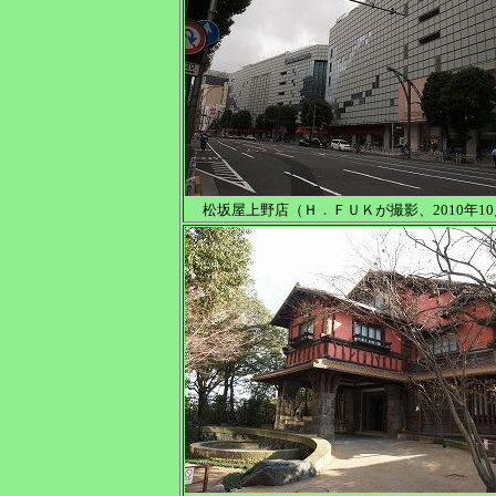
松坂屋上野店（Ｈ．ＦＵＫが撮影、2010年1