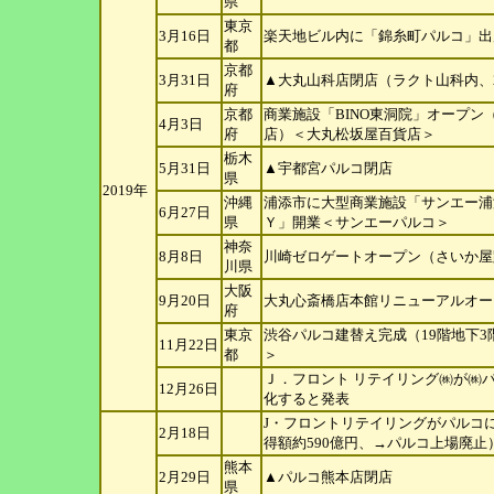
県
東京
3月16日
楽天地ビル内に「錦糸町パルコ」出
都
京都
3月31日
▲大丸山科店閉店（ラクト山科内、
府
京都
商業施設「BINO東洞院」オープン
4月3日
府
店）＜大丸松坂屋百貨店＞
栃木
5月31日
▲宇都宮パルコ閉店
県
2019年
沖縄
浦添市に大型商業施設「サンエー浦
6月27日
県
Ｙ」開業＜サンエーパルコ＞
神奈
8月8日
川崎ゼロゲートオープン（さいか屋
川
県
大阪
9月20日
大丸心斎橋店本館リニューアルオー
府
東京
渋谷パルコ建替え完成（19階地下
11月22日
都
＞
Ｊ．フロント リテイリング㈱が㈱パ
12月26日
化すると発表
J・フロントリテイリングがパルコに対
2月18日
得額約590億円、→パルコ
上場廃止
熊本
2月29日
▲パルコ熊本店閉店
県