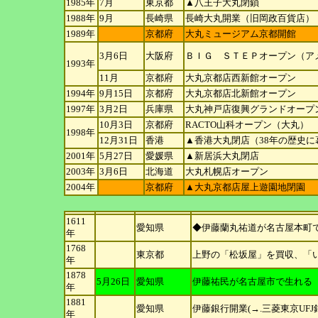
1985年
7月
東京都
▲八王子大丸閉鎖
1988年
9月
長崎県
長崎大丸開業（旧岡政百貨店）
1989年
京都府
大丸ミュージアム京都開館
3月6日
大阪府
ＢＩＧ ＳＴＥＰオープン（ア
1993年
11月
京都府
大丸京都店西新館オープン
1994年
9月15日
京都府
大丸京都店北新館オープン
1997年
3月2日
兵庫県
大丸神戸店復興グランドオープ
10月3日
京都府
RACTO山科オープン（大丸）
1998年
12月31日
香港
▲香港大丸閉店（38年の歴史に
2001年
5月27日
愛媛県
▲新居浜大丸閉店
2003年
3月6日
北海道
大丸札幌店オープン
2004年
京都府
▲大丸京都店屋上遊園地閉園
1611
愛知県
◆伊藤蘭丸祐道が名古屋本町
年
1768
東京都
上野の「松坂屋」を買収、「
年
1878
5月26日
愛知県
伊藤祐民が名古屋市で生れる
年
1881
愛知県
伊藤銀行開業(→.三菱東京UFJ
年