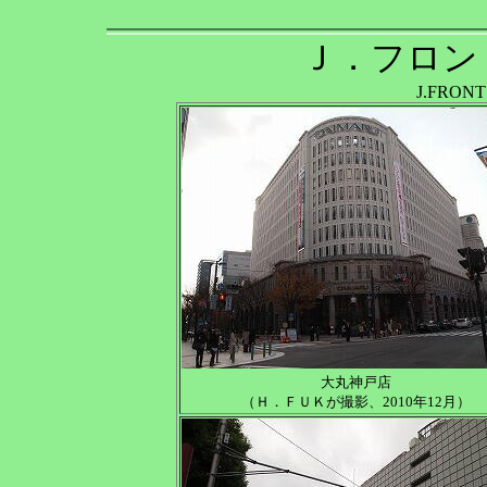
Ｊ．フロン
J.FRONT 
大丸神戸店
（Ｈ．ＦＵＫが撮影、2010年12月）