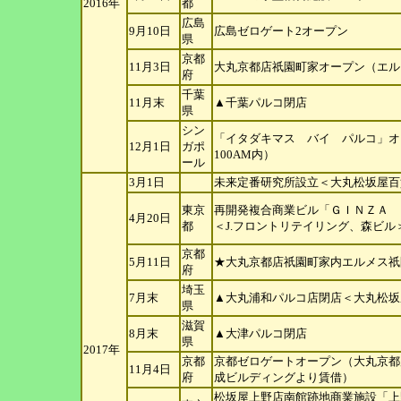
2016年
都
広島
9月10日
広島ゼロゲート2オープン
県
京都
11月3日
大丸京都店祇園町家オープン（エル
府
千葉
11月末
▲千葉パルコ閉店
県
シン
「イタダキマス バイ パルコ」オ
12月1日
ガ
ポ
100AM内）
ール
3月1日
未来定番研究所設立＜大丸松坂屋百
東京
再開発複合商業ビル「ＧＩＮＺＡ 
4月20日
都
＜J.フロントリテイリング、森ビ
ル
京都
5月11日
★大丸京都店祇園町家内エルメス祇
府
埼玉
7月末
▲大丸浦和パルコ店閉店＜大丸松坂
県
滋賀
8月末
▲大津パルコ閉店
県
2017年
京都
京都ゼロゲートオープン（大丸京都
11月4日
府
成ビルディングより賃借）
松坂屋上野店南館跡地商業施設「上