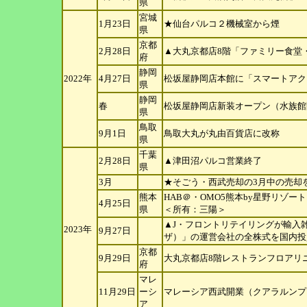
県
宮城
1月23日
★仙台パルコ２機械室から煙
県
京都
2月28日
▲大丸京都店8階「ファミリー食堂
府
静岡
2022年
4月27日
松坂屋静岡店本館に「スマートアク
県
静岡
春
松坂屋静岡店新装オープン（水族館
県
鳥取
9月1日
鳥取大丸が丸由百貨店に改称
県
千葉
2月28日
▲津田沼パルコ営業終了
県
3月
★そごう・西武売却の3月中の売却
熊本
HAB＠・OMO5熊本by星野リゾー
4月25日
県
＜所有：三陽＞
▲J・フロントリテイリングが輸入
2023年
9月27日
ザ）」の運営会社の全株式を
国内投
京都
9月29日
大丸京都店8階レストランフロアリ
府
マレ
11月29日
ー
シ
マレーシア西武開業（クアラルンプ
ア