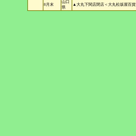
山口
8月末
▲大丸下関店閉店＜大丸松坂屋百貨
県