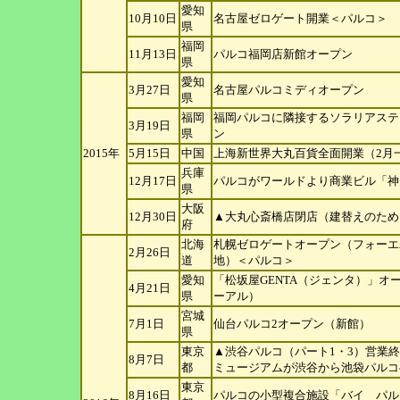
愛知
10月10日
名古屋ゼロゲート開業＜パルコ＞
県
福岡
11月13日
パルコ福岡店新館オープン
県
愛知
3月27日
名古屋パルコミディオープン
県
福岡
福岡パルコに隣接するソラリアステ
3月19日
県
ン
2015年
5月15日
中国
上海新世界大丸百貨全面開業（2月
兵庫
12月17日
パルコがワールドより商業ビル「神
県
大阪
12月30日
▲大丸心斎橋店閉店（建替えのため
府
北海
札幌ゼロゲートオープン（フォーエ
2月26日
道
地）＜パルコ＞
愛知
「松坂屋GENTA（ジェンタ）」オ
4月21日
県
ーアル）
宮城
7月1日
仙台パルコ2オープン（新館）
県
東京
▲渋谷パルコ（パート1・3）営業
8月7日
都
ミュージアムが渋谷から池
袋パルコ
東京
8月16日
パルコの小型複合施設「バイ パル