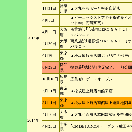
神奈
1月31日
▲大丸ららぽーと横浜店閉店
川
県
▲ピーコックストアの全株式をイオ
4月1日
ット㈱に商号変更）
大阪
商業施設｢心斎橋ZERO ＧＡＴＥ｣
4月13日
府
＜パルコ＞
2013年
大阪
商業施設｢道頓堀ZERO ＧＡＴＥ｣
4月20日
府
パルコ＞
東京
6月末
▲松坂屋銀座店閉店（88年の歴史
都
愛知
8月29日
揚輝荘｢聴松閣｣復元完了、一般公
県
広島
10月10日
広島ゼロゲートオープン
県
東京
3月11日
▲松坂屋上野店南館閉店
都
東京
3月11日
▲松坂屋上野店南館屋上遊園地閉園
都
大阪
4月10日
▲大丸心斎橋店本館建替えを中期経
府
2014年
千葉
4月25日
｢OMISE PARCO｣オープン（成
県