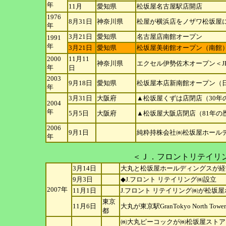
年
11月
愛知県
松坂屋名古屋駅店開店
1976
8月31日
神奈川県
松屋が横浜店をノザワ松坂屋
年
3月21日
愛知県
名古屋店南館オープン
1991
年
3月21日
愛知県
松坂屋美術館オープン（南館
2000
11月11
神奈川県
エクセル伊勢佐木オープン＜J
年
日
2003
9月18日
愛知県
松坂屋本店新南館オープン（
年
3月31日
大阪府
▲松坂屋くずは店閉店（30年
2004
年
5月5日
大阪府
▲松坂屋大阪店閉店（81年の
2006
9月1日
純粋持株会社㈱松坂屋ホール
年
＜Ｊ．フロントリテイリング㈱＞J.
3月14日
大丸と松坂屋ホールディングスが経
9月3日
◆J.フロント リテイリング㈱設立
2007年
11月1日
J.フロント リテイリング㈱が松坂
東京
11月6日
大丸が東京駅GranTokyo North To
都
㈱大丸ピーコックが㈱松坂屋ストア