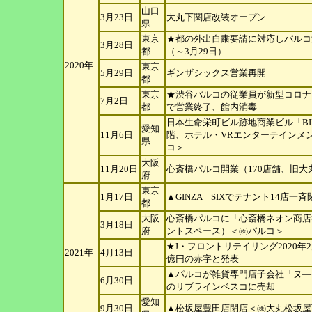
山口
3月23日
大丸下関店改装オープン
県
東京
★都の外出自粛要請に対応しパルコ
3月28日
都
（～3月29日）
2020年
東京
5月29日
ギンザシックス営業再開
都
東京
★渋谷パルコの従業員が新型コロナ
7月2日
都
で営業終了、館内消毒
日本生命栄町ビル跡地商業ビル「BI
愛知
11月6日
階、ホテル・VRエンターテ
インメ
県
コ＞
大阪
11月20日
心斎橋パルコ開業（170店舗、旧大
府
東京
1月17日
▲GINZA SIXでテナント14店一斉
都
大阪
心斎橋パルコに「心斎橋ネオン商店
3月18日
府
ントスペース）＜㈱パルコ
＞
★J・フロントリテイリング2020年
2021年
4月13日
億円の赤字と発表
▲パルコが雑貨専門店子会社「ヌ―
6月30日
のリブラインベスコに売却
愛知
9月30日
▲松坂屋豊田店閉店＜㈱大丸松坂屋