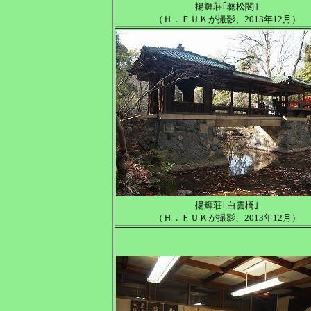
揚輝荘｢聴松閣｣
（Ｈ．ＦＵＫが撮影、2013年12月）
揚輝荘｢白雲橋｣
（Ｈ．ＦＵＫが撮影、2013年12月）