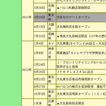
からスタイリングライフ・ホ
ールデ
北海
3月30日
▲パルコ札幌店新館閉店
道
東京
2011年
4月16日
渋谷ゼロゲートオープン
都
大阪
4月19日
大丸梅田店全面オープン
府
長崎
7月31日
▲博多大丸長崎店閉店（157年の歴
県
1月4日
タイ
大丸興業(タイランド)㈱設立＜大丸
神奈
2月8日
川
商業施設｢カトレヤプラザ伊勢佐木
県
Ｊ・フロントリテイリングがパルコの
2月24日
取得すると発表
2012年
8月20日
ＪＦＲ ＰＬＡＺＡ Inc.設立
東京
8月22日
大丸東京店食品売場増床オープン
都
8月27日
㈱パルコの株式を追加取得、連結子
東京
10月5日
大丸東京店増床オープン（ＩＣＩ石
都
兵庫
1月末
▲大丸新長田店閉店
県