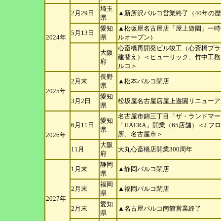
埼玉
2月29日
▲新所沢パルコ営業終了（40年の
県
愛知
▲松坂屋名古屋店「屋上遊園」一時休
5月13日
2024年
県
ルオープン）
心斎橋再開発ビル竣工（心斎橋プラ
大阪
建替え）＜ヒューリック、
竹中工務
府
ルコ＞
長野
2月末
▲松本パルコ閉店
県
2025年
愛知
3月2日
松坂屋名古屋店屋上遊園リニューア
県
名古屋市錦三丁目「ザ・ランドマー
愛知
6月11日
「HAERA」開業（65店舗）＜J.フ
ロ
県
所、名古屋市＞
2026年
大阪
11月
大丸心斎橋店開業300周年
府
静岡
1月末
▲静岡パルコ閉店
県
福岡
2月末
▲福岡パルコ閉店
県
2027年
愛知
2月末
▲名古屋パルコ南館営業終了
県