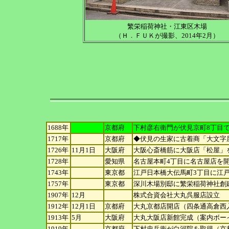
繁栄稲荷神社・江東区木場
（Ｈ．ＦＵＫが撮影、2014年2月）
1688年
京都府
下村彦右衛門が伏見京町8丁目
1717年
京都府
◆伏見の生家に古着商「大文字
1726年
11月1日
大阪府
大阪心斎橋筋に大阪店「松屋」
1728年
愛知県
名古屋本町4丁目に名古屋店を
1743年
東京都
江戸日本橋大伝馬町3丁目に江
1757年
東京都
深川木場別邸に繁栄稲荷神社創
1907年
12月
株式合資会社大丸呉服店設立
1912年
12月1日
京都府
大丸京都店開店（四条通高倉西
1913年
5月
大阪府
大丸大阪店新館完成（案内ボー
1919年
京都府
下村忠兵衛が白河院を取得（京