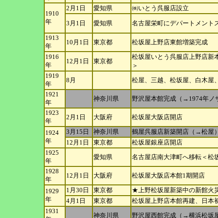
2月1日
愛知県
㈱いとう呉服店設立
1910
年
3月1日
愛知県
名古屋栄町にデパートメント
1913
10月1日
東京都
松坂屋上野店東館増築完成
年
1916
松坂屋いとう呉服店上野店新
12月1日
東京都
年
＞
1919
8月
松屋、三越、松坂屋、白木屋
年
1921
神奈川県
野沢屋本館完成（→1974年ノ
年
1923
2月1日
大阪府
松坂屋大阪店開店
年
3月15日
神奈川県
鶴屋呉服店新築開店（→松屋
1924
年
12月1日
東京都
松坂屋銀座店開店
1925
愛知県
名古屋店南大津町へ移転＜松
年
1928
12月1日
大阪府
松坂屋大阪店本館1期開店
年
1月30日
東京都
★上野松坂屋新築中の新館火
1929
年
4月1日
東京都
松坂屋上野店本館再建、日本
1931
神奈川県
野沢屋西館完成（→横浜松坂