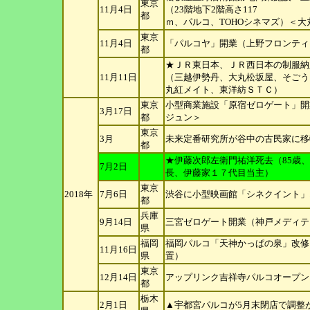
東京
11月4日
（23階地下2階高さ117
都
ｍ、パルコ、TOHOシネマズ）＜
東京
11月4日
「パルコヤ」開業（上野フロンティ
都
★ＪＲ東日本、ＪＲ西日本の制服納
11月11日
（三越伊勢丹、大丸松坂
屋、そごう
丸紅メイト、東洋紡ＳＴＣ）
東京
小型商業施設「原宿ゼロゲート」開
3月17日
都
ジュン＞
東京
3月
未来定番研究所が谷中の古民家に移
都
★伊藤次郎左衛門祐洋死去（85歳
7月2日
長、伊藤家１７代目当
主）
東京
2018年
7月6日
渋谷に小型映画館「シネクイント」
都
兵庫
9月14日
三宮ゼロゲート開業（神戸メディテ
県
福岡
福岡パルコ「天神かっぱの泉」改修オ
11月16日
県
置）
東京
12月14日
アップリンク吉祥寺パルコオープン
都
栃木
2月1日
▲宇都宮パルコが5月末閉店で調整