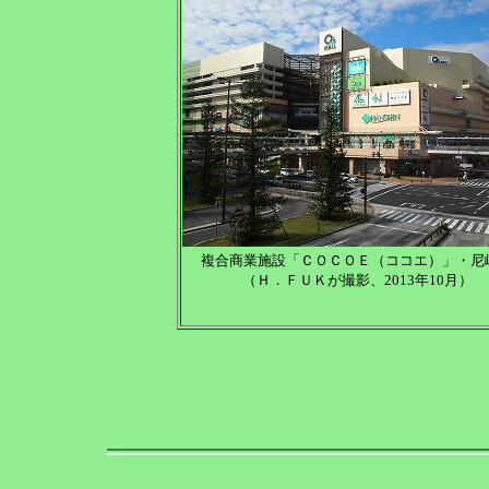
複合商業施設「ＣＯＣＯＥ（ココエ）」・尼
（Ｈ．ＦＵＫが撮影、2013年10月）