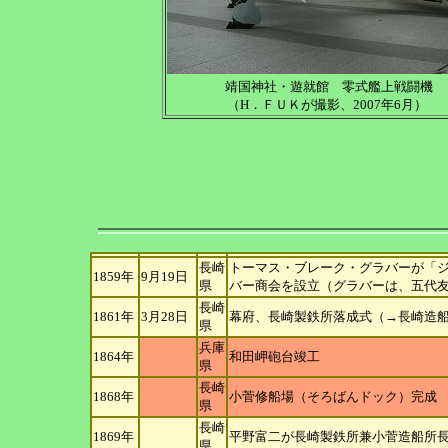
靖国神社・遊就館 零式艦上戦闘機
（H．ＦＵＫが撮影、2007年6月）
長崎
トーマス・ブレーク・グラバーが「
1859年
9月19日
県
バー商会を設立（グラバーは、五代
長崎
1861年
3月28日
幕府、長崎製鉄所落成式（→長崎造
県
兵庫
1864年
和田岬砲台竣工
県
長崎
1868年
小菅修船場（そろばんドック）完成
県
長崎
1869年
平野富二が長崎製鉄所兼小菅造船所
県