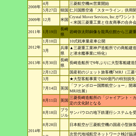
4月
三菱航空機㈱営業開始
2008年
5月27日
韓国
仁川国際空港「スターライン」供用
Crystal Mover Services, I
2009年
12月
米国
＜米国三菱重工業と住友商事の合弁
長崎
2011年
1月19日
岩崎弥太郎銅像を龍馬伝館から三菱
県
1月10日
10式戦車量産車公開
2012年
兵庫
▲三菱重工業神戸造船所での商船建造
3月
県
と潜水艦事業に特化）
長崎
2013年
6月30日
長崎造船所で9年ぶりに大型客船建造開始
県
2月12日
国産初のジェット旅客機｢MRJ（三
3月
★大型客船事業で600億円の特別損失
「ファンボロー国際航空ショー」開幕
7月14日
英国
MRJ出展）
三菱長崎造船所の「ジャイアント・
8月11日
英国
定の文化財となる
ブラ
8月18日
サンパウロの地下鉄運行システムを受
ジ
ル
8月28日
日本航空が三菱航空機の国産小型旅客
2014年
次世代地域航空ネットワーク検討協