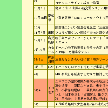
9月
ョナルエアライン」設立で協議）
10月2日
従来に比べ5割早い新交通システム用
愛知
10月18日
小型旅客機「MRJ」ロールアウト＜
県
10月
航空機エンジン製造会社設立（三菱重
11月7日
米国
フロリダ州タンパ国際空港向け新交通
鹿児
種子島宇宙センターからロケット「Ｈ
12月3日
島
県
ＡＸＡ＞
カタ
ドーハの地下鉄事業を受注を内定（
2月20日
ー
ル
2019年10月開業余テル）
神奈
3月1日
三菱みなとみらい技術館「海洋ゾー
川
県
3月9日
UAE
ドバイからロケット打ち上げ事業を受
4月
MRJ初飛行を延期する方向で検討し
ユネスコの諮問機関が幕末から明治
革命遺産」（福岡など８県、恵美須
イコ
5月4日
所、小菅修船場跡、三菱長崎造船所｢
モ
ス
ン｣、｢旧木型場｣、｢占勝閣｣、旧グ
跡、三池港）を世界文化遺産に登録す
5月8日
★長崎造船所で大型客船2隻の建造が難