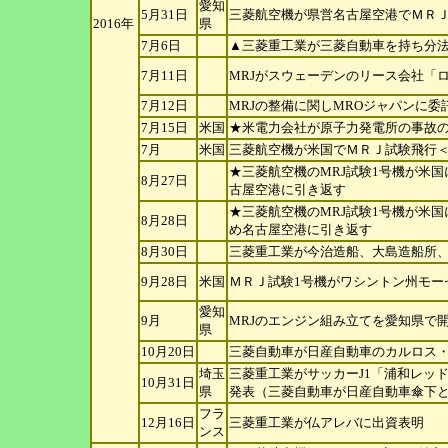
愛知
5月31日
三菱航空機が県営名古屋空港でＭＲＪ
2016年
県
7月6日
▲三菱重工業が三菱自動車を持ち分
7月11日
MRJがスウェーデンのリース会社「
7月12日
MRJの整備に関しMROジャパンに委
7月15日
米国
★米電力会社が原子力発電所の事故の
7月
米国
三菱航空機が米国でＭＲＪ試験飛行
★三菱航空機のMRJ試験1号機が米
8月27日
古屋空港に引き返す
★三菱航空機のMRJ試験1号機が米
8月28日
め名古屋空港に引き返す
8月30日
三菱重工業が今治造船、大島造船所
9月28日
米国
ＭＲＪ試験1号機がワシントン州モー
愛知
9月
MRJのエンジン組み立てを愛知県で
県
10月20日
三菱自動車が日産自動車のカルロス
埼玉
三菱重工業がサッカーJ1「浦和レッ
10月31日
県
発表（三菱自動車が日産自動車傘下
フラ
12月16日
三菱重工業が仏アレバに出資表明
ンス