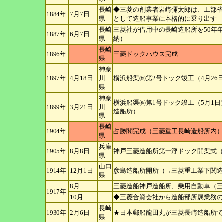
長崎
◆三菱の創業者岩崎彌太郎は、工部
1884年
7月7日
県
として造船事業に本格的に乗り出す
長崎
三菱社が借用中の長崎造船所を50年年
1887年
6月7日
県
納）
長崎
1896年
三菱ドックハウス完成
県
神奈
1897年
4月18日
川
横浜船渠㈱第2号ドック竣工（4月2
県
神奈
横浜船渠㈱第1号ドック竣工（5月1
1899年
3月21日
川
造船所）
県
長崎
1904年
占勝閣完成（三菱重工長崎造船所内
県
兵庫
1905年
8月8日
神戸三菱造船所第一浮ドック開渠式
県
山口
1914年
12月1日
彦島造船所開所（→三菱重工業下関
県
8月
三菱造船神戸造船所、乗用自動車（三
1917年
10月
◆三菱合資会社から造船部所属業務
長崎
1930年
2月6日
★日本郵船龍田丸が三菱長崎造船所で
県