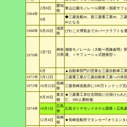
愛知
2月8日
東山公園モノレール開業＜国産サフ
県
1964年
◆三菱造船㈱、新三菱重工業㈱、三菱
9月
㈱となる
滋賀
1968年
9月20日
びわこ大博覧会でホバークラフトを
県
神奈
湘南モノレール（大船ー西鎌倉間）開
3月7日
川
県
通、＜サフューシェ式懸垂型＞
1970年
6月
▲自動車部門の営業を三菱自動車工
1971年
5月12日
三菱重工業が三菱自動車工業への米
長崎
1972年
10月22日
三菱長崎造船所に100万トンドック完
県
東京
★三菱重工本社玄関前に仕掛けられた
8月30日
都
亡、380人重軽傷
広島
1974年
10月1日
広島ダイヤモンドホテル開業＜広島
県
長崎
12月4日
★長崎造船所でタンカー｢オリエンタ
県