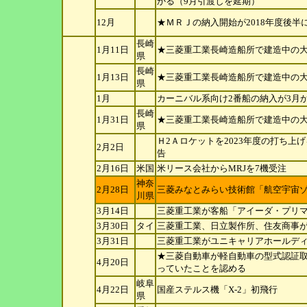
かる（9月引渡しを延期）
12月
★ＭＲＪの納入開始が2018年度後半
長崎
1月11日
★三菱重工業長崎造船所で建造中の
県
長崎
1月13日
★三菱重工業長崎造船所で建造中の
県
1月
カーニバル系向け2番船の納入が3月
長崎
1月31日
★三菱重工業長崎造船所で建造中の大
県
Ｈ2Ａロケットを2023年度の打ち
2月2日
告
2月16日
米国
米リース会社からMRJを7機受注
神奈
2月28日
三菱みなとみらい技術館「航空宇宙
川
県
3月14日
三菱重工業が客船「アイーダ・プリマ
3月30日
タイ
三菱重工業、日立製作所、住友商事
3月31日
三菱重工業がユニキャリアホールデ
★三菱自動車が軽自動車の型式認証
4月20日
っていたことを認める
岐阜
4月22日
国産ステルス機「X-2」初飛行
県