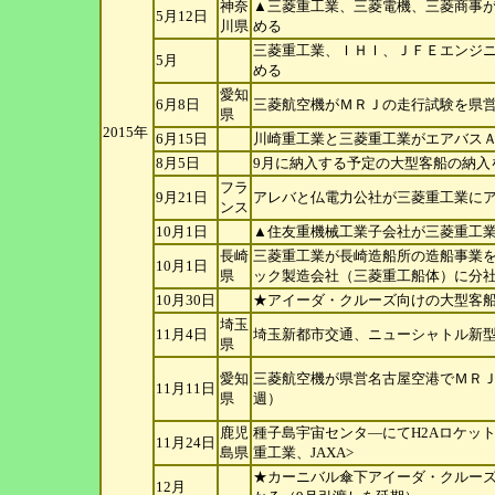
神奈
▲三菱重工業、三菱電機、三菱商事
5月12日
川
県
める
三菱重工業、ＩＨＩ、ＪＦＥエンジ
5月
める
愛知
6月8日
三菱航空機がＭＲＪの走行試験を県
県
2015年
6月15日
川崎重工業と三菱重工業がエアバスＡ3
8月5日
9月に納入する予定の大型客船の納入
フラ
9月21日
アレバと仏電力公社が三菱重工業に
ンス
10月1日
▲住友重機械工業子会社が三菱重工
長崎
三菱重工業が長崎造船所の造船事業
10月1日
県
ック製造会社（三菱重工船体）に分
10月30日
★アイーダ・クルーズ向けの大型客船
埼玉
11月4日
埼玉新都市交通、ニューシャトル新型
県
愛知
三菱航空機が県営名古屋空港でＭＲＪ
11月11日
県
週）
鹿児
種子島宇宙センタ―にてH2Aロケッ
11月24日
島
県
重工業、JAXA>
★カーニバル傘下アイーダ・クルーズ
12月