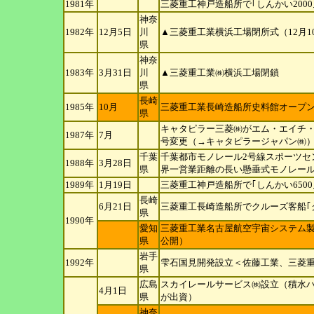
1981年
三菱重工神戸造船所で｢しんかい200
神奈
1982年
12月5日
川
▲三菱重工業横浜工場閉所式（12月1
県
神奈
1983年
3月31日
川
▲三菱重工業㈱横浜工場閉鎖
県
長崎
1985年
10月
三菱重工業長崎造船所史料館オープ
県
キャタピラー三菱㈱がエム・エイチ
1987年
7月
号変更（→キャタピラージャパン㈱
千葉
千葉都市モノレール2号線スポーツセ
1988年
3月28日
県
界一営業距離の長い懸垂式モノレー
1989年
1月19日
三菱重工神戸造船所で｢しんかい650
長崎
6月21日
三菱重工長崎造船所でクルーズ客船｢
県
1990年
愛知
三菱重工業名古屋航空宇宙システム製
県
公開）
岩手
1992年
雫石国見開発設立＜佐藤工業、三菱
県
広島
スカイレールサービス㈱設立（積水
4月1日
県
が出資）
神奈