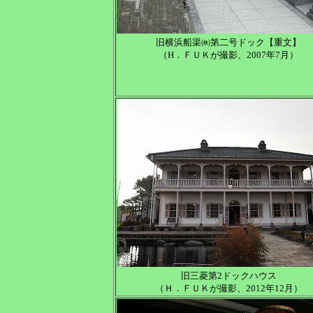
旧横浜船渠㈱第二号ドック【重文】
（H．ＦＵＫが撮影、2007年7月）
旧三菱第2ドックハウス
（Ｈ．ＦＵＫが撮影、2012年12月）