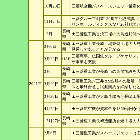
10月23日
三菱航空機がスペースジェット量産
三菱グループ創業150周年記念式典（
11月24日
リンホールディングスなど26社代表
長崎
12月
★三菱重工業香焼工場の大島造船所へ
県
長崎
▲三菱重工業長崎工場香焼工場の大
3月6日
県
見通しであることが分かる
三菱商事、仏国鉄グループケオリス
3月23日
UAE
守事業を支援
長崎
3月
▲三菱重工業が長崎市の造船施設を
県
長崎
三菱重工業が三井＆S造船㈱の艦艇・
2021年
3月29日
県
スと最終合意し譲渡契約を締結した
長崎
3月30日
▲三菱重工業が大島造船所と長崎工
県
4月29日
★三菱航空機が資本金を1350億円か
長崎
12月27日
▲三菱重工業長崎造船所香焼工場の
県
2月6日
▲三菱重工業がスペースジェット（旧