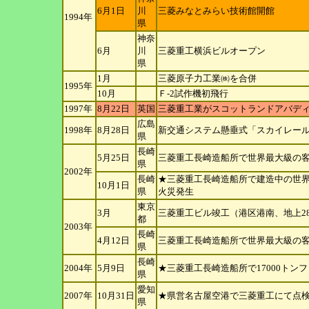
6月1日
川
三菱みなとみらい技術館開館
1994年
県
神奈
6月
川
三菱重工横浜ビルオープン
県
1月
三菱原子力工業㈱を合併
1995年
10月
Ｆ-2試作機初飛行
1997年
8月22日
英国
三菱重工業がスコットランドアバデ
広島
1998年
8月28日
新交通システム懸垂式「スカイレー
県
長崎
5月25日
三菱重工長崎造船所で世界最大級の
県
2002年
長崎
★三菱重工長崎造船所で建造中の世
10月1日
県
火災発生
東京
3月
三菱重工ビル竣工（港区港南、地上2
都
2003年
長崎
4月12日
三菱重工長崎造船所で世界最大級の
県
長崎
2004年
5月9日
★三菱重工長崎造船所で17000トン
県
愛知
2007年
10月31日
★県営名古屋空港で三菱重工にて点検
県