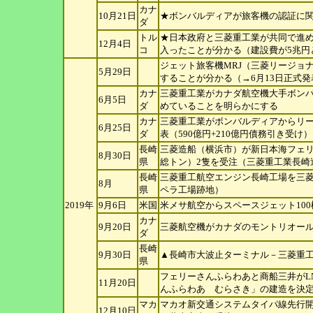
カナ
10月21日
★ボンバルディアが旅客機の認証に
ダ
トル
★日本政府と三菱重工業が共同で進
12月4日
コ
入ったことが分かる（建設費が5兆円
ジェット旅客機MRJ（三菱リージョ
5月29日
することが分かる（→6月13日正式
カナ
三菱重工業がカナダ航空機大手ボン
6月5日
ダ
めていることを明らかにする
カナ
三菱重工業がボンバルディアからリー
6月25日
ダ
表（590億円+210億円債務引き受け）
長崎
三菱造船（横浜市）が新日本海フェリ
8月30日
県
総トン）2隻を受注（三菱重工業長崎
長崎
三菱重工航空エンジン長崎工場を三
8月
県
ペラ工場跡地）
2019年
9月6日
米国
米メサ航空からスペースジェット100
カナ
9月20日
三菱航空機がカナダのモントリオー
ダ
長崎
9月30日
▲長崎市大波止ターミナル－三菱重
県
フェリーさんふらわあと商船三井がL
11月20日
んふらわあ むらさき」の建造を決
マカ
マカオ新交通システムタイパ線先行開
12月10日