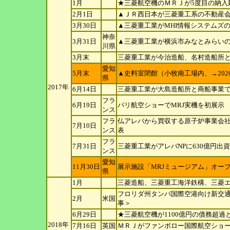
1月
★三菱航空機のＭＲＪが5度目の納入延
2月1日
▲ＪＲ西日本が三菱重工系の不動産会
3月30日
▲三菱重工業がMHI情報システムズの
神奈
3月31日
▲三菱重工業が横浜市みなとみらいの
川
県
3月末
三菱重工業が今治造船、名村造船所
愛知
5月末
▲史料室閉館（小牧南工場内、→202
県
2017年
6月14日
三菱重工業が大島造船所と商船事業
フラ
6月19日
パリ航空ショーでMRJ実機を初展示
ンス
フラ
仏アレバから買収する原子炉事業会社
7月10日
ンス
表
フラ
7月31日
三菱重工業がアレバNPに630億円出
ンス
愛知
11月30日
展示施設「MRJミュージアム」オー
県
1月
三菱造船、三菱重工海洋鉄構、三菱
フロリダ州タンパ国際空港向け新交
2月
米国
事＞
6月29日
★三菱航空機が1100億円の債務超過
2018年
7月16日
英国
ＭＲＪがファンボロー国際航空ショ