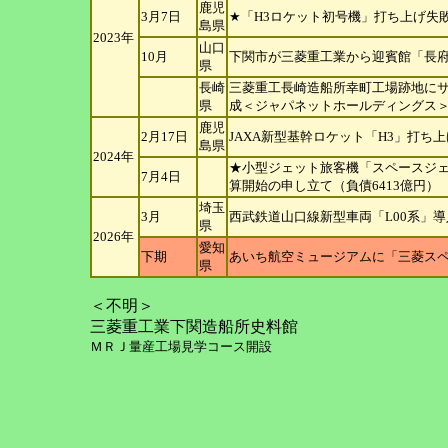
鹿児
3月7日
★「H3ロケット初号機」打ち上げ失
島
県
2023年
山口
10月
下関市が三菱重工業から迎賓館「長
県
長崎
三菱重工長崎造船所幸町工場跡地に
県
成＜ジャパネットホールディングス
鹿児
2月17日
JAXA新型基幹ロケット「H3」打ち
島
県
2024年
★小型ジェット旅客機「スペースジェ
7月4日
算開始の申し立て（負債6413億円）
埼玉
3月
西武鉄道山口線新型車両「L00系」
県
2026年
愛知
下期
あいち航空ミュージアムに「三菱スペ
県
＜不明＞
三菱重工業下関造船所史料館
ＭＲＪ量産工場見学コース開設