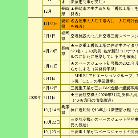
オ
伊藤忠商事が受注＞
長崎
▲長崎市の主力造船所「香焼工場」を
12月
県
発表）
愛知
名古屋市の大江工場内に「大江時計台
1月31日
県
を移設）
福岡
2月1日
空港施設の北九州空港三菱スペース
県
★三菱重工香焼工場に停泊中のイタ
長崎
4月20日
623名）」の乗員1名が新型コロナウ
県
ルスに新たに感染しているのを確認
★スペースジェット初号機の2021
5月11日
らかにする（開発費半減）
「MHI RJ アビエーショングルー
6月1日
ト機「CRJ」の事業継承）
6月12日
三菱重工業が三井E&S造船の艦艇事
★三菱航空機の2020年3月期決算の
2020年
7月1日
（4646億円の債務超過）
兵庫
10月14日
神戸造船所で13年ぶり新型潜水艦「た
県
三菱航空機がスペースジェット開発
10月22日
要の低迷）
10月23日
三菱重工業がスペースジェットの開