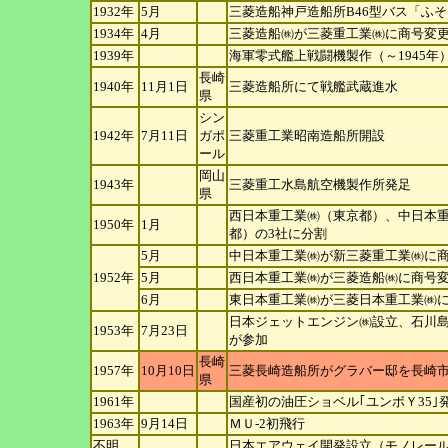
1932年
5月
三菱造船神戸造船所B46型バス「ふ
1934年
4月
三菱造船㈱が三菱重工業㈱に商号変
1939年
海軍零式艦上戦闘機製作（～1945年
長崎
1940年
11月1日
三菱造船所にて戦艦武蔵進水
県
シン
1942年
7月11日
ガ
ポ
三菱重工業昭南造船所開設
ール
岡山
1943年
三菱重工水島航空機製作所発足
県
西日本重工業㈱（東京都）、中日本
1950年
1月
都）の3社に分割
5月
中日本重工業㈱が新三菱重工業㈱に
1952年
5月
西日本重工業㈱が三菱造船㈱に商号
6月
東日本重工業㈱が三菱日本重工業㈱
日本ジェットエンジン㈱設立、石川
1953年
7月23日
が参加
長崎
1957年
10月10日
三菱長崎造船所がグラバー邸を長崎
県
1961年
国産初の油圧ショベル｢ユンボＹ35
1963年
9月14日
ＭＵ-2初飛行
不明
日本エアウェイ開発設立（モノレー