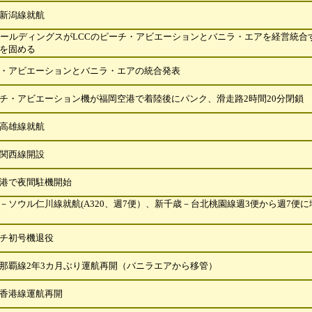
新潟線就航
ホールディングスがLCCのピーチ・アビエーションとバニラ・エアを経営統合
を固める
・アビエーションとバニラ・エアの統合発表
チ・アビエーション機が福岡空港で着陸後にパンク、滑走路2時間20分閉鎖
高雄線就航
関西線開設
港で夜間駐機開始
－ソウル仁川線就航(A320、週7便）、新千歳－台北桃園線週3便から週7便
に
チ初号機退役
那覇線2年3カ月ぶり運航再開（バニラエアから移管）
香港線運航再開