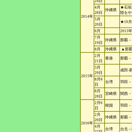
24日
4月
★石垣
沖縄県
28日
陸をや
2014年
5月
★10
20日
6月
201
7月
沖縄県
那覇－
19日
8月
沖縄県
▲那覇
2月
香港
那覇－
21日
3月
成田-
29日
2015年
8月8
台湾
羽田－
日
8月
宮崎県
関西－
28日
2月6
韓国
羽田－
日
2月
沖縄県
那覇－
20日
2016年
4月
台湾
台北－
27日