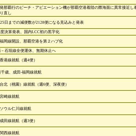
発那覇行のピーチ・アビエーション機が那覇空港着陸の際海面に異常接近し
り直し
月25日までの減便数が2128便になる見込みと発表
3年度決算発表、国内LCC初の黒字化
福岡線開設、那覇空港を第２ハブ化
－石垣線全便運休、無期休止へ
香港線就航（週4便）
新千歳、成田-福岡線就航
台北（桃園）線就航（週6便、深夜便）
宮崎線就航
ソウル仁川線就航
成田線就航（週3便）
関西線就航