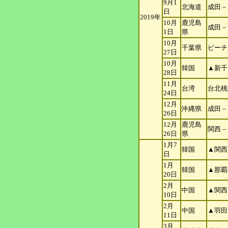
9月1
北海道
成田－
日
2019年
10月
鹿児島
成田－
1日
県
10月
千葉県
ピーチ
27
日
10月
韓国
▲新千
28
日
11月
台湾
台北桃
24
日
12月
沖縄県
成田－
26
日
12月
鹿児島
関西－
26
日
県
1月7
韓国
▲関西
日
1月
韓国
▲那覇
20日
2月
中国
▲関西
10日
2月
中国
▲羽田
11日
3月