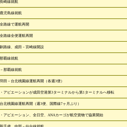
長崎線就航
鹿児島線就航
全路線で運航再開
全路線全便運航再開
釧路線、成田－宮崎線開設
那覇線就航
－那覇線就航
羽田－台北桃園線運航再開（各週3便）
・アビエーションが成田空港第3ターミナルから第1ターミナルへ移転
台北桃園線運航再開（週3便、国際線7ヶ月ぶり）
・アビエーション、全日空、ANAカーゴが航空貨物で協業開始
新千歳、中部－仙台線就航