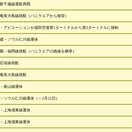
新千歳線運航再開
奄美大島線就航（バニラエアから移管）
・アビエーションが成田空港第1ターミナルから第3ターミナルに移転
歳－ソウル仁川線運休
園－福岡線就航（バニラエアの路線を継承）
石垣線就航
奄美大島線就航
－釜山線運休
－ソウル仁川線運休（～2月22日）
－上海浦東線運休
－上海浦東線運休