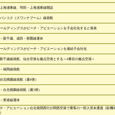
上海浦東線、羽田－上海浦東線開設
バンコク（スワンナプーム）線就航
ホールディングスがピーチ・アビエーションを子会社化すると発表
－新千歳、成田－那覇線運休
ホールディングスがピーチ・アビエーションを連結子会社化
新千歳線就航、仙台空港を拠点空港とする＜4番目の拠点空港＞
－福岡線就航
台北桃園線就航（週4便）
－台北桃園線就航（週3便）
－香港線運休
チ・アビエーション台北発関西行が関西空港で乗客の一部入管未通過（駐機
）