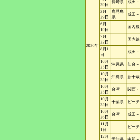
長崎県
成田－
29日
3月
鹿児島
成田－
29日
県
6月
国内線
19日
7月
国内線
22日
2020年
8月1
成田－
日
10月
沖縄県
仙台－
25
日
10月
沖縄県
新千歳
25
日
10月
台湾
関西・
25
日
10月
千葉県
ピーチ
25
日
10月
台湾
成田－
26
日
11月
ピーチ
1日
12月
愛知県
中部－