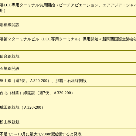
港LCC専用ターミナル供用開始（ピーチアビエーション、エアアジア・ジャ
用）
那覇線開設
港第２ターミナルビル（LCC専用ターミナル）供用開始＜新関西国際空港会
仙台線就航
石垣線開設
釜山線（週7便。Ａ320-200）、那覇－石垣線開設
台北（桃園）線開設（週7便、Ａ320-200）
成田線就航（Ａ320-200）
松山線就航
不足で5～10月に最大で2088便減便すると発表