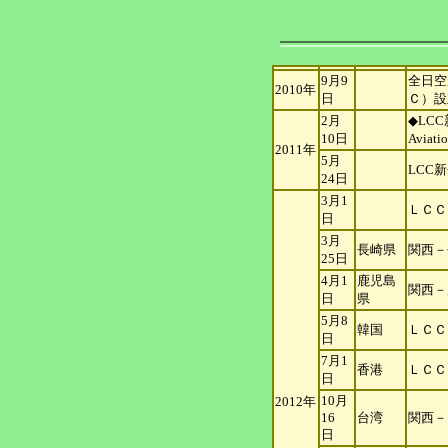
9月9
全日空
2010年
日
Ｃ）
設
2月
◆LCC
10日
Aviat
2011年
5月
LCC
24日
3月1
ＬＣＣ
日
3月
長崎県
関西－
25日
4月1
鹿児島
関西－
日
県
5月8
韓国
ＬＣＣ
日
7月1
香港
ＬＣＣ
日
10月
2012年
16
台湾
関西－
日