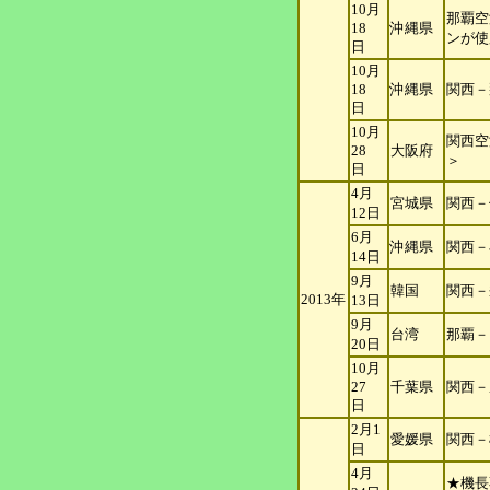
10月
那覇空
18
沖縄県
ン
が使
日
10月
18
沖縄県
関西－
日
10月
関西空
28
大阪府
＞
日
4月
宮城県
関西－
12日
6月
沖縄県
関西－
14日
9月
韓国
関西－
2013年
13日
9月
台湾
那覇－
20日
10月
27
千葉県
関西－
日
2月1
愛媛県
関西－
日
4月
★機長