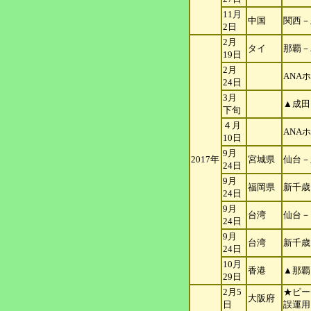
11月
中国
関西－
2日
2月
タイ
那覇－
19日
2月
ANA
24日
3月
▲成田
下旬
４月
ANA
10日
9月
2017年
宮城県
仙台－
24日
9月
福岡県
新千歳
24日
9月
台湾
仙台－
24日
9月
台湾
新千歳
24日
10月
香港
▲那覇
29
日
2月5
★ピー
大阪府
日
誤運用