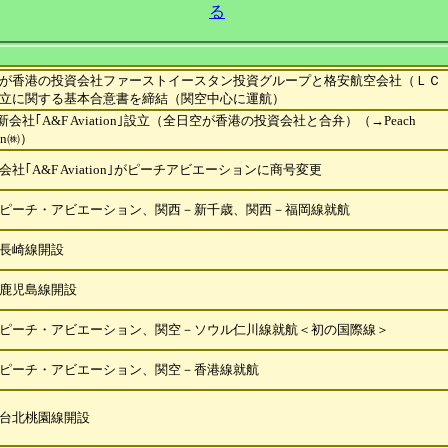
る
が香港の投資会社ファーストイースタン投資グループと格安航空会社（ＬＣ
立に関する基本合意書を締結（関空中心に運航）
新会社｢A&F Aviation｣設立（全日空が香港の投資会社と合弁）（→Peach
ion㈱）
新会社｢A&F Aviation｣がピーチアビエーションに商号変更
ピーチ・アビエーション、関西－新千歳、関西－福岡線就航
長崎線開設
鹿児島線開設
ピーチ・アビエーション、関空－ソウル仁川線就航＜初の国際線＞
ピーチ・アビエーション、関空－香港線就航
台北桃園線開設