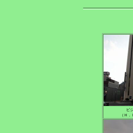
ビ
（Ｈ．Ｆ