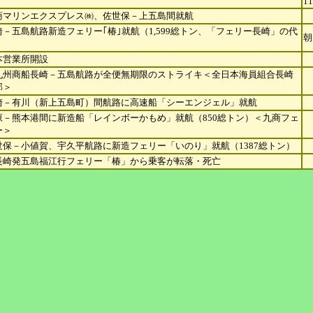
11
商マリンエクスプレス㈱、佐世保－上五島間就航
崎－五島航路新造フェリー｢椿｣就航（1,599総トン、「フェリー長崎」の代
朝
）
本営業所開設
九州商船長崎－五島航路が全便無期限のストライキ＜全日本海員組合長崎
部
＞
崎－有川（新上五島町）間航路に高速船「シーエンジェル」就航
原－熊本港間に新造船「レインボーかもめ」就航（850総トン）＜九商フェ
ー＞
世保－小値賀、宇久平航路に新造フェリー「いのり」就航（1387総トン）
長崎発五島福江行フェリー「椿」から乗客が転落・死亡