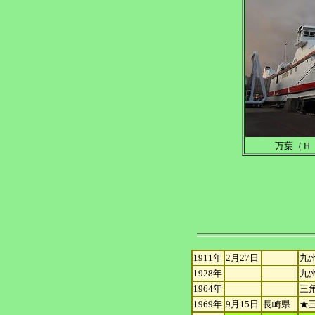
万葉（Ｈ．
1911年
2月27日
九
1928年
九
1964年
三
1969年
9月15日
長崎県
★