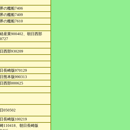
界の艦船7406
界の艦船7409
界の艦船7610
経産業900402、朝日西部
0727
日西部930209
日長崎版970129
日熊本版990313
日西部000625
日050502
日長崎版100219
崎110418、朝日長崎版