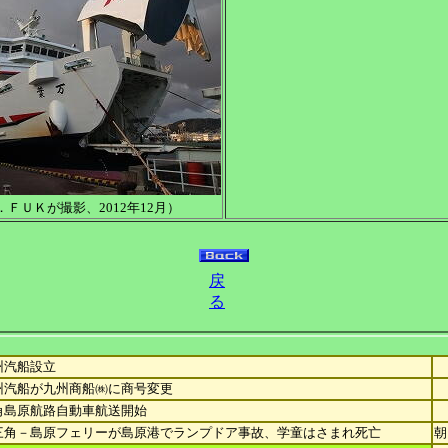
ＦＵＫが撮影、2012年12月）
戻
る
州汽船設立
州汽船が九州商船㈱に商号変更
角島原航路自動車航送開始
三角－島原フェリーが島原港でランプドア事故、学童はさまれ死亡
朝