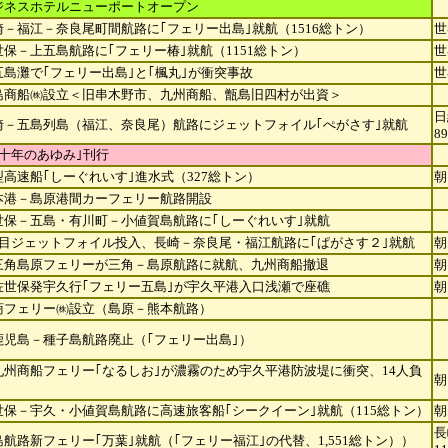
ジネスホテルニューポートオープン
崎－福江－奈良尾町間航路に｢フェリー出島｣就航（1516総トン）
世
世保－上五島航路に｢フェリー椿｣就航（1151総トン）
世
五島灘で｢フェリー出島｣と｢楓丸｣が衝突事故
世
島商船㈱設立＜旧串木野市、九州商船、甑島旧四村が出資＞
日
崎－五島列島（福江、奈良尾）航路にジェットフォイル｢ぺがさす｣就航
89
八十年のあゆみ｣刊行
型高速船｢しーぐれいす｣進水式（327総トン）
朝
本港－島原港間カーフェリー航路開設
世保－五島・有川町－小値賀島航路に｢しーぐれいす｣就航
隻目ジェットフォイル投入、長崎－奈良尾・福江航路に｢ぱがさす２｣就航
朝
三角島原フェリーが三角－島原航路に就航、九州商船撤退
朝
佐世保発宇久行｢フェリー五島｣が宇久平港入口浅瀬で座礁
朝
商フェリー㈱設立（島原－熊本航路）
鹿児島－種子島航路廃止（｢フェリー出島｣）
九州商船フェリー｢なるしお｣が濃霧のため宇久平港防波堤に衝突、14人負
朝
世保－宇久・小値賀島航路に高速旅客船｢シークイーン｣就航（115総トン）
朝
長
島航路新フェリー｢万葉｣就航（｢フェリー福江｣の代替、1,551総トン））