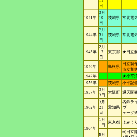
11
日
3月
1941年
19
茨城県
常北電
日
7月
1944年
31
茨城県
常北電
日
2月
1945年
17
東京都
★日立
日
日立製
1946年
島根県
市立和
1947年
★小平
1956年
茨城県
小平記
3月
1957年
大阪府
通天閣
3日
名鉄ラ
3月
1962年
21
愛知県
ヴ
日
ェーグ
1月
東京都
よみう
1日
1964年
㈱日立開
8月