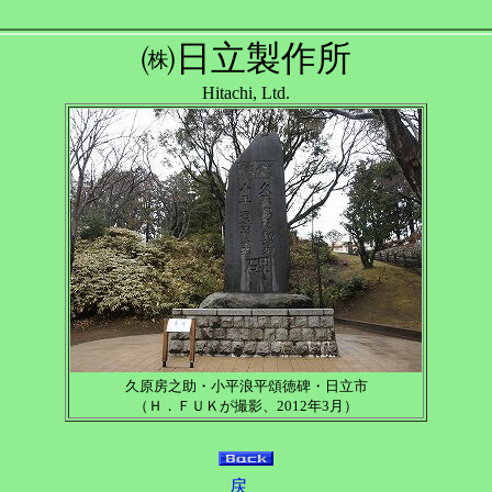
㈱日立製作所
Hitachi, Ltd.
久原房之助・小平浪平頌徳碑・日立市
（Ｈ．ＦＵＫが撮影、2012年3月）
戻