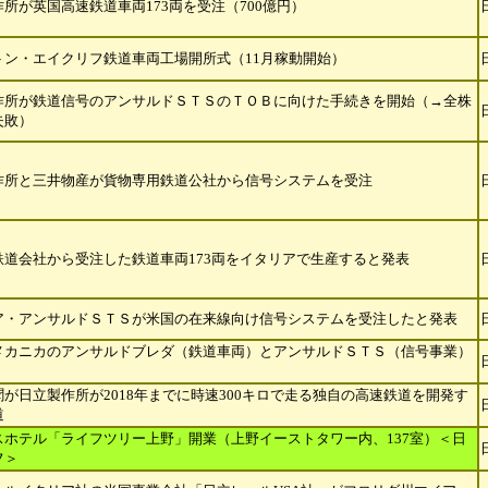
所が英国高速鉄道車両173両を受注（700億円）
トン・エイクリフ鉄道車両工場開所式（11月稼動開始）
作所が鉄道信号のアンサルドＳＴＳのＴＯＢに向けた手続きを開始（→全株
失敗）
作所と三井物産が貨物専用鉄道公社から信号システムを受注
鉄道会社から受注した鉄道車両173両をイタリアで生産すると発表
ア・アンサルドＳＴＳが米国の在来線向け信号システムを受注したと発表
メカニカのアンサルドブレダ（鉄道車両）とアンサルドＳＴＳ（信号事業）
が日立製作所が2018年までに時速300キロで走る独自の高速鉄道を開
発す
道
スホテル「ライフツリー上野」開業（上野イーストタワー内、137室）＜日
フ＞