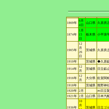
6月
1869年
山口県
久原房
4日
1月
1874年
15
栃木県
小平浪
日
12
月
1905年
茨城県
久原房
26
日
1910年
茨城県
◆久原
12
1914年
茨城県
日立鉱山
月
12
1916年
大分県
佐賀関精
月
1918年
茨城県
熊野神
1920年
2月
㈱日立
1921年
2月
山口県
日本汽
10
月
1936年
茨城県
日立ゴ