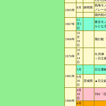
1月1
熱海モ
8月
静岡県
ノレー
1965年
国内初
11
東京モ
月1
1967年
ルとな
日
10
月
1968年
飛行船
18
日
10
月
SL列
1970年
14
＜日立
日
5月
日立運
1981年
9月
30
茨城県
▲日立
日
4月
19
TBS
日
1986年
4月