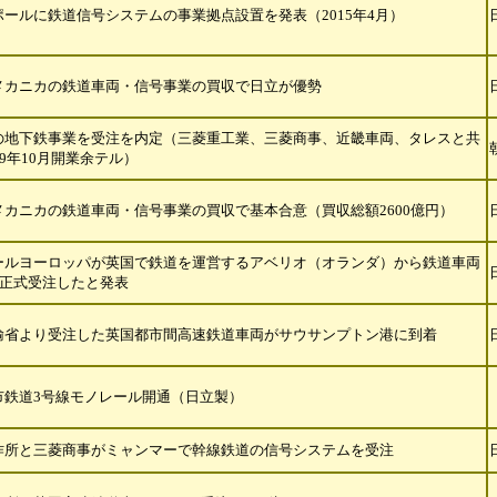
ポールに鉄道信号システムの事業拠点設置を発表（2015年4月）
メカニカの鉄道車両・信号事業の買収で日立が優勢
の地下鉄事業を受注を内定（三菱重工業、三菱商事、近畿車両、タレスと
共
19年10月開業余テル）
メカニカの鉄道車両・信号事業の買収で基本合意（買収総額2600億円）
ールヨーロッパが英国で鉄道を運営するアベリオ（オランダ）から鉄道車両
を正式受注したと発表
輸省より受注した英国都市間高速鉄道車両がサウサンプトン港に到着
市鉄道3号線モノレール開通（日立製）
作所と三菱商事がミャンマーで幹線鉄道の信号システムを受注