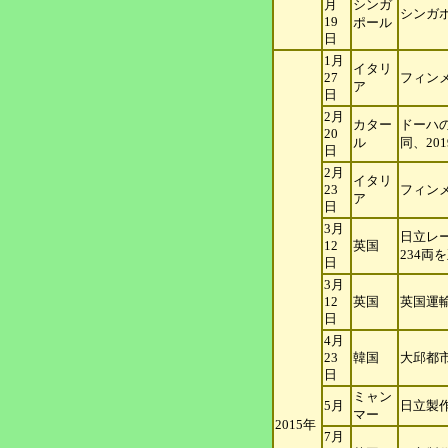
月
シンガ
シンガ
19
ポ
ール
日
1月
イタリ
27
フィン
ア
日
2月
カター
ドーハ
20
ル
同、20
日
2月
イタリ
23
フィン
ア
日
3月
日立レ
12
英国
234両
日
3月
12
英国
英国運
日
4月
23
韓国
大邱都
日
ミャン
5月
日立製
マ
ー
2015年
7月