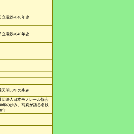
日立電鉄㈱40年史
日立電鉄㈱40年史
通天閣50年の歩み
社団法人日本モノレール協会
0
年の歩み、写真が語る名鉄
0
年