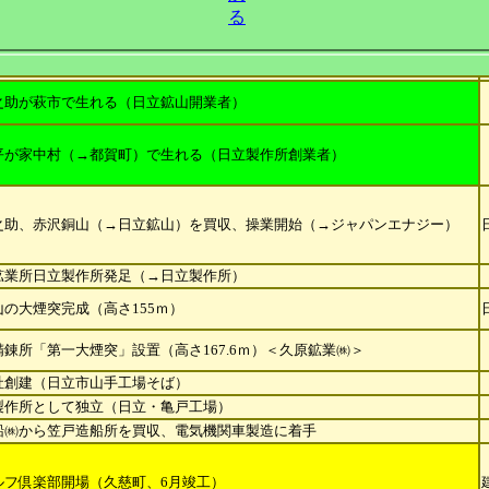
る
之助が萩市で生れる（日立鉱山開業者）
平が家中村（→都賀町）で生れる（日立製作所創業者）
之助、赤沢銅山（→日立鉱山）を買収、操業開始（→ジャパンエナジー）
鉱業所日立製作所発足（→日立製作所）
の大煙突完成（高さ155ｍ）
錬所「第一大煙突」設置（高さ167.6ｍ）＜久原鉱業㈱＞
社創建（日立市山手工場そば）
製作所として独立（日立・亀戸工場）
船㈱から笠戸造船所を買収、電気機関車製造に着手
ルフ倶楽部開場（久慈町、6月竣工）