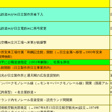
気鉄道㈱が㈱日立製作所傘下入
気鉄道㈱が日立電鉄㈱に商号変更
航空機㈱立川工場へ米軍が銃爆撃
作所安来工場付属「和鋼記念館」開館（→日立金属へ移管→1993年安来
鋼博物館）
浪平に公職追放指定（1951年解除）、社長を辞任
念館開館（日立製作所日立事業所内）
観光が日立製作所と通天閣の広告賃貸契約
インパークモノレール線（→モンキーパークモノレール線）開業（国産アル
2
式跨座型）＜名古屋鉄道＞
8
りランド内モノレール音楽堂前－読売ランド間開業
発航空観光部発足（→1967年8月15日日立航空観光㈱)設立→1974年