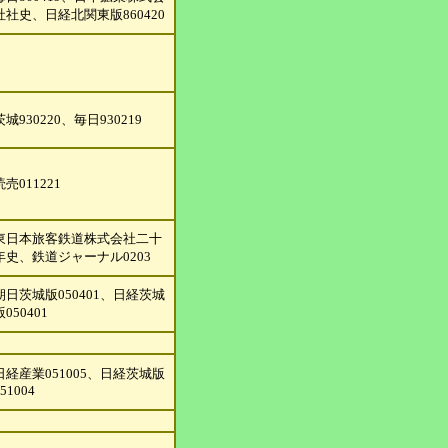
社社史、日経北関東版860420
茨城930220、毎日930219
読売011221
東日本旅客鉄道株式会社二十
年史、鉄道ジャーナル0203
朝日茨城版050401、日経茨城
版050401
日経産業051005、日経茨城版
51004