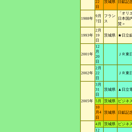
22
茨城県
日鉱記念
日
「オリエ
9月
フラン
1988年
日本
国
7日
ス
賛
＞
2月
1993年
19
茨城県
★日立
日
12
月
2001年
ＪＲ東
20
日
2月
2002年
22
ＪＲ東
日
3月
31
茨城県
▲日立
日
2005年
5月
茨城県
ビジネ
10
月4
茨城県
日鉱記
日
4月
茨城県
ビジネ
12