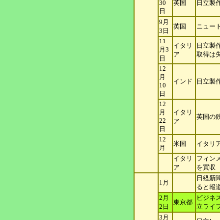
30
英国
日立製作
日
9月
英国
ニュー
3日
11
イタリ
日立製
月3
ア
取得は
日
12
月
インド
日立製
10
日
12
月
イタリ
英国の
22
ア
日
12
米国
イタリ
月
イタリ
フィン
ア
を買収
日経新聞
1月
ると報
2月
ビジネ
東京都
2日
立ラ
イ
3月