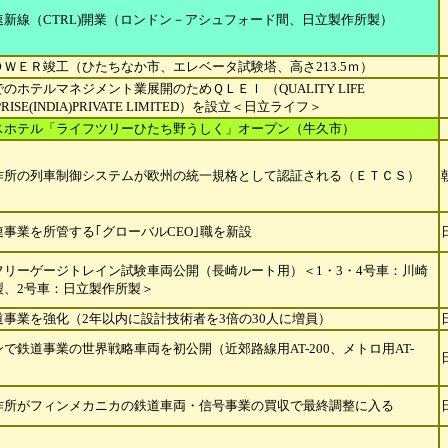
速新線（CTRL)開業（ロンドン－アシュフォード間、日立製作所製）
ＯＷＥＲ竣工（ひたちなか市、エレベータ試験塔、高さ213.5ｍ）
のホテルマネジメント業展開のためＱＬＥＩ （QUALITY LIFE
RISE
(INDIA)PRIVATE LIMITED）を設立＜日立ライフ＞
スホテル「ライフツリーひたち野うしく」オープン（牛久市）
作所の列車制御システムが欧州の統一規格として認証される（ＥＴＣＳ）
事業を所管する｢グローバルCEO｣職を新設
フリーゲージトレイン試験車両公開（長崎ルート用）＜1・3・4号車：川崎
製、2号車：日立製作所製＞
道事業を強化（2年以内に設計技術者を3倍の30人に増員）
で鉄道事業の世界戦略車両を初公開（近郊路線用AT-200、メトロ用AT-
作所がフィンメカニカの鉄道車両・信号事業の買収で最終調整に入る