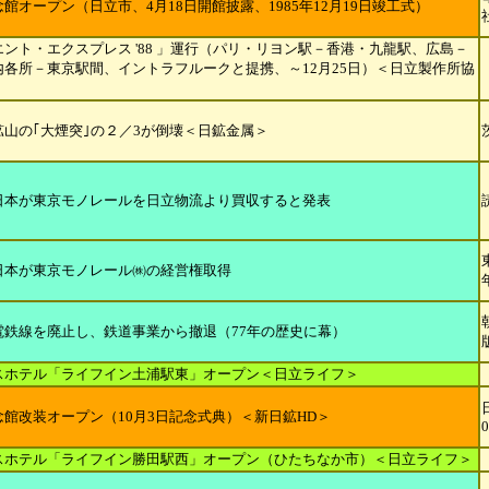
館オープン（日立市、4月18日開館披露、1985年12月19日竣工式）
ント・エクスプレス '88 」運行（パリ・リヨン駅－香港・九龍駅、広島－
内各所－東京駅間、イントラフルークと提携、～12月25日）＜日立製作所協
鉱山の｢大煙突｣の２／3が倒壊＜日鉱金属＞
日本が東京モノレールを日立物流より買収すると発表
日本が東京モノレール㈱の経営権取得
電鉄線を廃止し、鉄道事業から撤退（77年の歴史に幕）
スホテル「ライフイン土浦駅東」オープン＜日立ライフ＞
念館改装オープン（10月3日記念式典）＜新日鉱HD＞
0
スホテル「ライフイン勝田駅西」オープン（ひたちなか市）＜日立ライフ＞