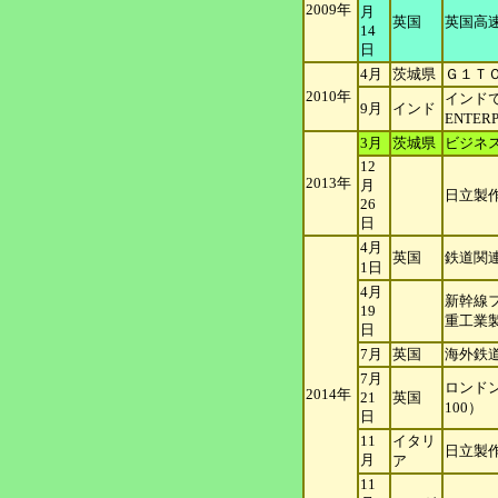
2009年
月
英国
英国高
14
日
4月
茨城県
Ｇ１Ｔ
2010年
インドで
9月
インド
ENTERP
3月
茨城県
ビジネ
12
2013年
月
日立製
26
日
4月
英国
鉄道関連
1日
4月
新幹線
19
重
工業
日
7月
英国
海外鉄
7月
ロンドン
2014年
21
英国
100）
日
11
イタリ
日立製
月
ア
11