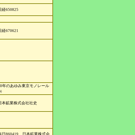
日経650825
日経670621
20年のあゆみ東京モノレール
㈱
日本鉱業株式会社社史
毎日860419、日本鉱業株式会