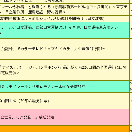
日㈱日立トラベルビューローに商号変更）
ノレール今秋着工と報道される（熱海駅前第一ビル地下－渚町間）＜東京
モ
ル、日立製作所、鹿島建設、野村證券＞
の純国産技術による油圧ショベル｢UH03｣を開発（→日立建機）
ノレールと日立運輸、西部日立運輸の3社が合併、日立運輸東京モノレー
る
「飛龍号」でカラーテレビ「日立キドカラ―」の宣伝飛行開始
車「ディスカバー・ジャパン号ポンパ」品川駅から220日間の全国運行に出発
家電販売㈱＞
輸東京モノレールより東京モノレール㈱が分離独立
鉱山閉山式（76年の歴史に幕）
「日立世界ふしぎ発見！」放送開始