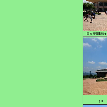
国立慶州博物館
（Ｈ．