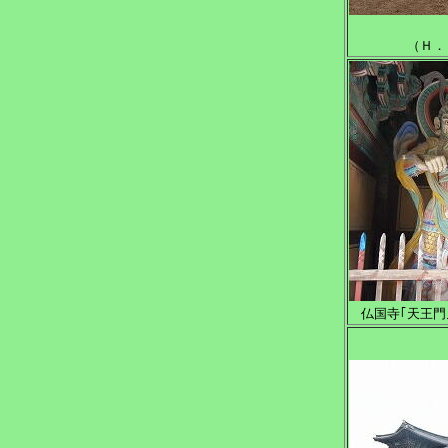
（Ｈ．
仏国寺｢天王門