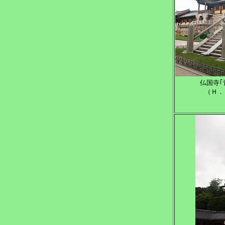
仏国寺｢
（Ｈ．