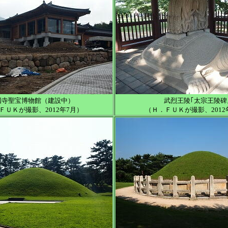
国寺聖宝博物館（建設中）
武烈王陵｢太宗王陵碑
ＦＵＫが撮影、2012年7月）
（Ｈ．ＦＵＫが撮影、2012