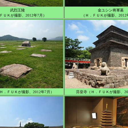
武烈王陵
金ユシン将軍墓
ＦＵＫが撮影、2012年7月）
（Ｈ．ＦＵＫが撮影、2012
Ｈ．ＦＵＫが撮影、2012年7月）
芬皇寺（Ｈ．ＦＵＫが撮影、20