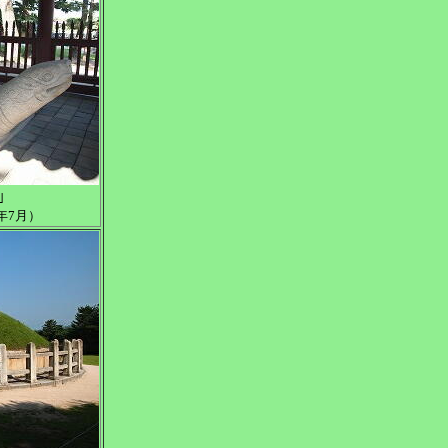
｣
年7月）