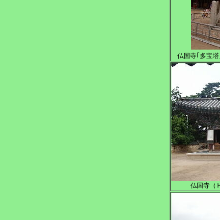
仏国寺｢多宝塔
仏国寺（Ｈ