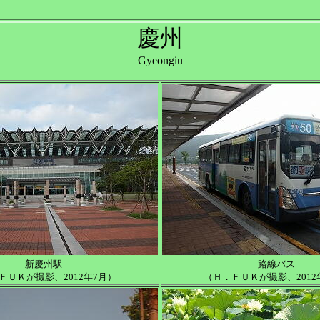
慶州
Gyeongiu
新慶州駅
路線バス
ＦＵＫが撮影、2012年7月）
（Ｈ．ＦＵＫが撮影、2012