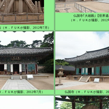
仏国寺｢大雄殿｣【世界遺
（Ｈ．ＦＵＫが撮影、2012
｣（Ｈ．ＦＵＫが撮影、2012年7月）
．ＦＵＫが撮影、2012年7月）
仏国寺（Ｈ．ＦＵＫが撮影、20