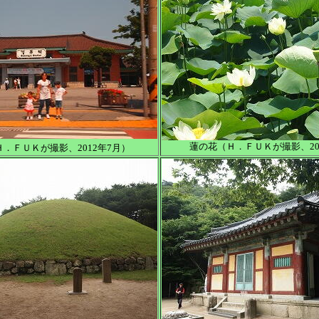
蓮の花（Ｈ．ＦＵＫが撮影、20
．ＦＵＫが撮影、2012年7月）