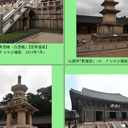
青雲橋・白雲橋｣【世界遺産】
ＦＵＫが撮影、2012年7月）
仏国寺｢釈迦堂｣（Ｈ．ＦＵＫが撮影、