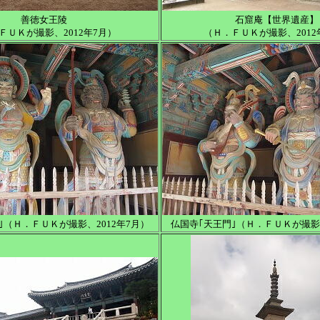
善徳女王陵
石窟庵【世界遺産】
ＦＵＫが撮影、2012年7月）
（Ｈ．ＦＵＫが撮影、2012
｣（Ｈ．ＦＵＫが撮影、2012年7月）
仏国寺｢天王門｣（Ｈ．ＦＵＫが撮影、