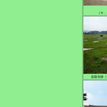
（Ｈ．
皇龍寺跡（