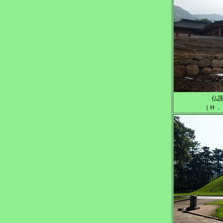
仏
（Ｈ．