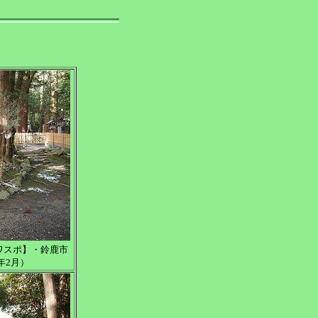
ワスポ】・鈴鹿市
年2月）