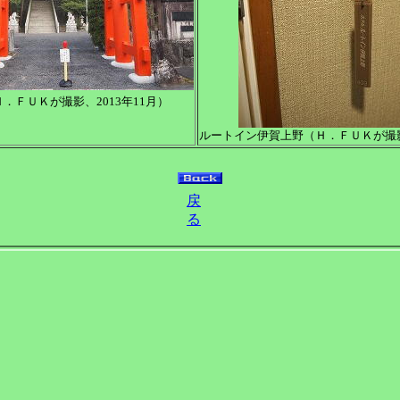
．ＦＵＫが撮影、2013年11月）
ルートイン伊賀上野（Ｈ．ＦＵＫが撮影、
戻
る