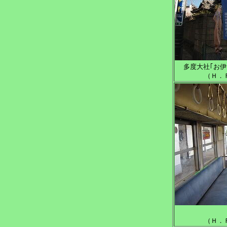
多度大社｢お
（Ｈ．
（Ｈ．