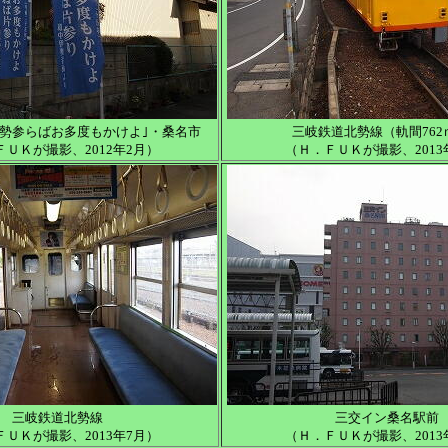
伊勢参らばお多度もかけよ｣・桑名市
三岐鉄道北勢線（軌間762
ＦＵＫが撮影、2012年2月）
（Ｈ．ＦＵＫが撮影、2013
三岐鉄道北勢線
三交イン桑名駅前
ＦＵＫが撮影、2013年7月）
（Ｈ．ＦＵＫが撮影、2013