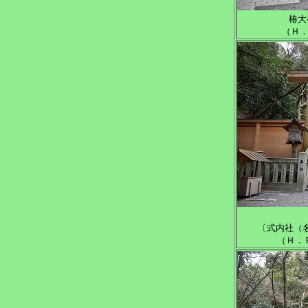
椿大
（Ｈ．
〔式内社（
（Ｈ．