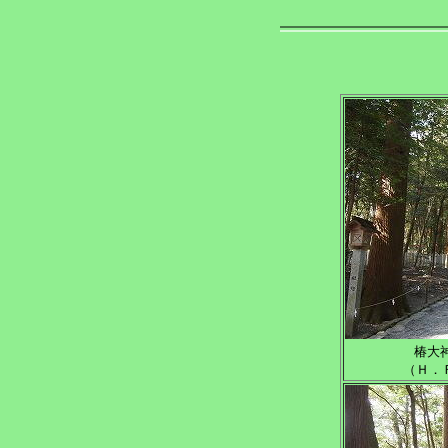
椿大
（Ｈ．