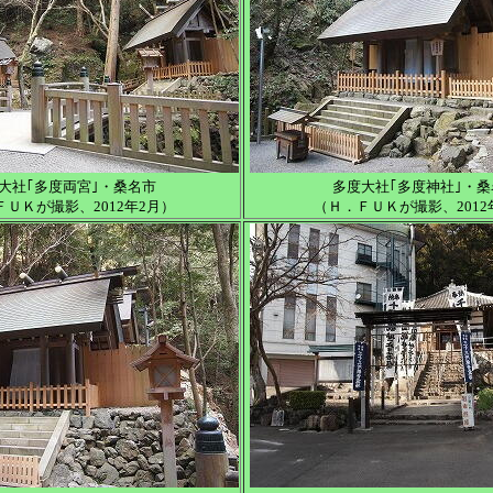
大社｢多度両宮｣・桑名市
多度大社｢多度神社｣・桑
ＦＵＫが撮影、2012年2月）
（Ｈ．ＦＵＫが撮影、2012