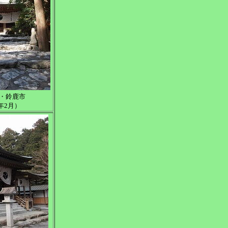
】・鈴鹿市
年2月）