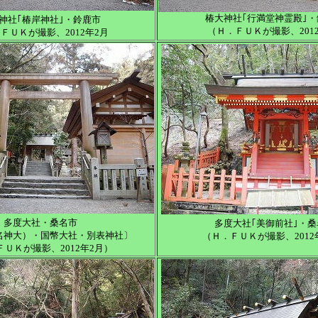
椿大神社｢行満堂神霊殿｣
神社｢椿岸神社｣・鈴鹿市
（Ｈ．ＦＵＫが撮影、201
ＦＵＫが撮影、2012年2月
多度大社・桑名市
多度大社｢美御前社｣・桑
名神大）・国幣大社・別表神社〕
（Ｈ．ＦＵＫが撮影、2012
ＦＵＫが撮影、2012年2月）