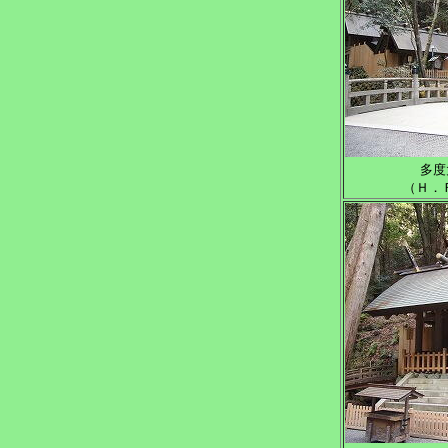
多度
（Ｈ．