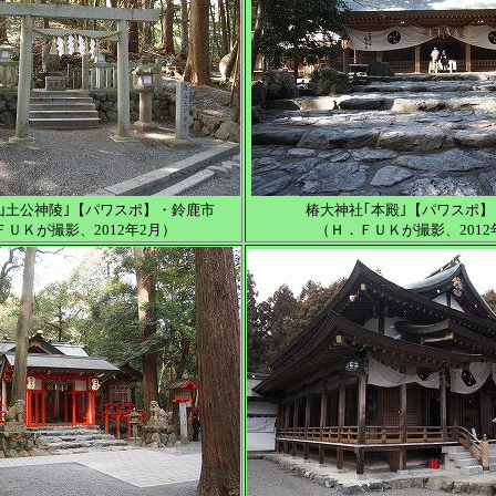
山土公神陵｣【パワスポ】・鈴鹿市
椿大神社｢本殿｣【パワスポ
ＦＵＫが撮影、2012年2月）
（Ｈ．ＦＵＫが撮影、2012