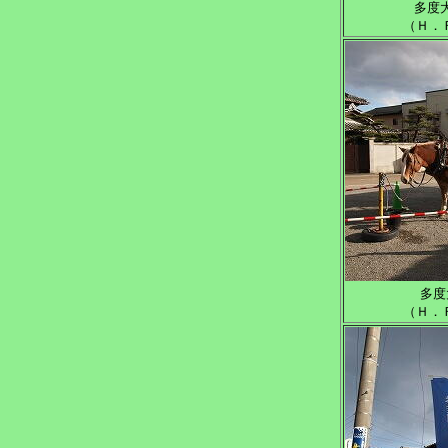
多度
（Ｈ．
多度
（Ｈ．