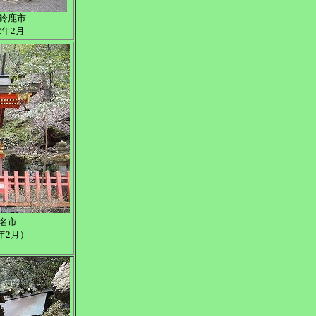
・鈴鹿市
2年2月
名市
年2月）