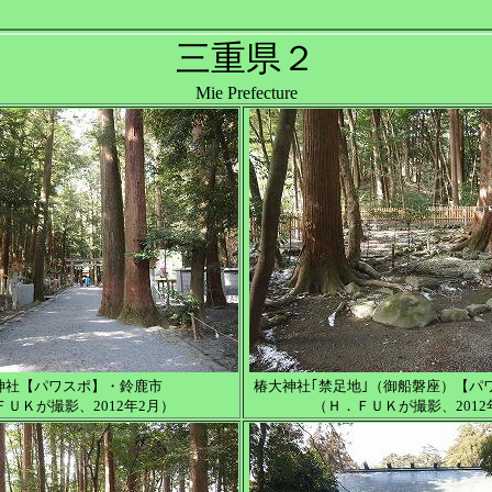
三重県２
Mie Prefecture
神社【パワスポ】・鈴鹿市
椿大神社｢禁足地｣（御船磐座）【パ
ＦＵＫが撮影、2012年2月）
（Ｈ．ＦＵＫが撮影、2012