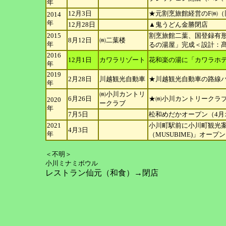
年
12月3日
★元割烹旅館経営のF㈱
2014
年
12月28日
▲鬼うどん金勝閉店
2015
割烹旅館二葉、国登録有
8月12日
㈱二葉楼
年
るの湯屋」完成＜設計：
2016
12月1日
カワラリゾート
花和楽の湯に「カワラホ
年
2019
2月28日
川越観光自動車
★川越観光自動車の路線
年
㈱小川カントリ
6月26日
★㈱小川カントリークラ
2020
ー
クラブ
年
7月5日
松和めだかオープン（4月
2021
小川町駅前に小川町観光
4月3日
年
（MUSUBIME)」オー
＜不明＞
小川ミナミボウル
レストラン仙元（和食）→閉店