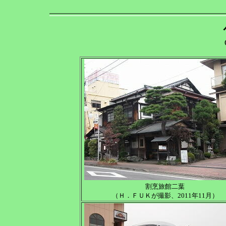
割烹旅館二葉
（Ｈ．ＦＵＫが撮影、2011年11月）