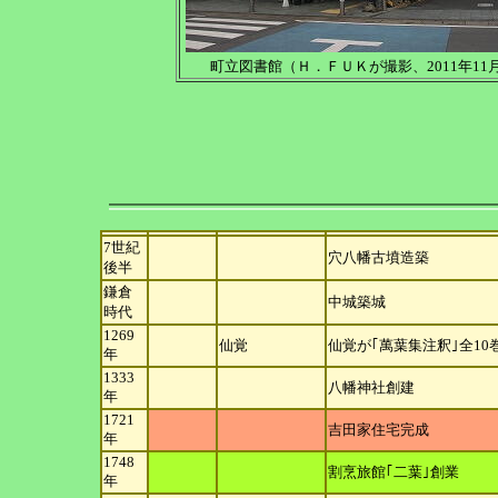
町立図書館（Ｈ．ＦＵＫが撮影、2011年11
7世紀
穴八幡古墳造築
後
半
鎌倉
中城築城
時
代
1269
仙覚
仙覚が｢萬葉集注釈｣全1
年
1333
八幡神社創建
年
1721
吉田家住宅完成
年
1748
割烹旅館｢二葉｣創業
年