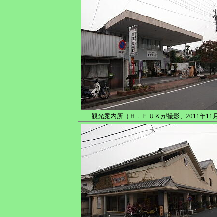
観光案内所（Ｈ．ＦＵＫが撮影、2011年11