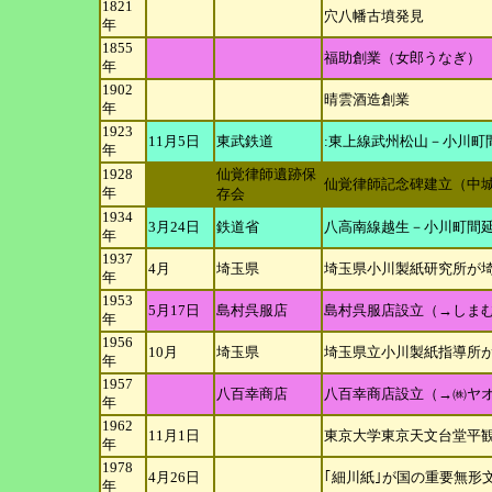
1821
穴八幡古墳発見
年
1855
福助創業（女郎うなぎ）
年
1902
晴雲酒造創業
年
1923
11月5日
東武鉄道
:東上線武州松山－小川町
年
1928
仙覚律師遺跡保
仙覚律師記念碑建立（中
年
存会
1934
3月24日
鉄道省
八高南線越生－小川町間
年
1937
4月
埼玉県
埼玉県小川製紙研究所が
年
1953
5月17日
島村呉服店
島村呉服店設立（→しま
年
1956
10月
埼玉県
埼玉県立小川製紙指導所
年
1957
八百幸商店
八百幸商店設立（→㈱ヤ
年
1962
11月1日
東京大学東京天文台堂平
年
1978
4月26日
｢細川紙｣が国の重要無形
年