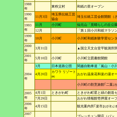
1988
東秩父村
和紙の里オープン
年
1990
埼玉県伝統工芸
11月3日
埼玉伝統工芸会館開館（さ
年
協会
11月
小川町
仙元山「見晴らしの丘公園
1993
年
12月
「第１回小川和紙マラソ
1999
10月
小川町
小川町和紙体験学習セン
年
2000
3月31日
▲国立天文台堂平観測所
年
2001
5月10日
小川町
小川町立図書館開館
年
3月
日本道路公団
関越自動車道「嵐山・小
カワラ リゾート
2004
4月20日
おがわ温泉花和楽の湯オ
㈱
年
小川町の割烹旅館｢二葉｣
4月1日
ときがわ町
ときがわ町星と緑の創造
2005
年
7月29日
おがわ情報館壱押屋オー
2006
4月15日
観光案内所｢楽市おがわ｣
年
2007
ブレッチェン開店（パン