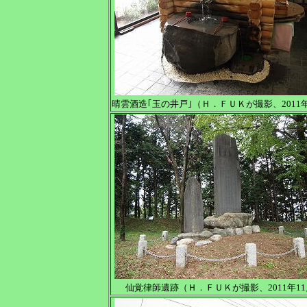
晴雲酒造｢玉の井戸｣（Ｈ．ＦＵＫが撮影、2011年
仙覚律師遺跡（Ｈ．ＦＵＫが撮影、2011年1