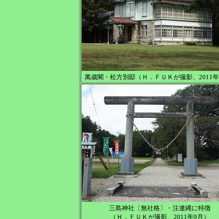
萬歳閣・松方別邸（Ｈ．ＦＵＫが撮影、2011年
三島神社〔無社格〕・注連縄に特徴
（Ｈ．ＦＵＫが撮影、2011年9月）