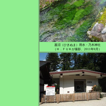
蟇沼（ひきぬま）用水・乃木神社
（Ｈ．ＦＵＫが撮影、2011年9月）