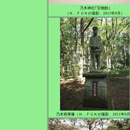
乃木神社｢宝物館｣
（Ｈ．ＦＵＫが撮影、2011年9月）
乃木将軍像（Ｈ．ＦＵＫが撮影、2011年9