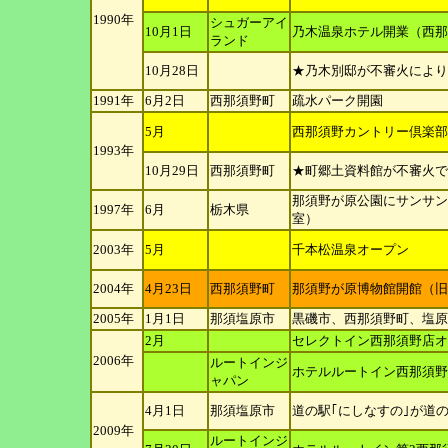
1990年
シュガーアイ
10月1日
乃木温泉ホテル開業（西那
ランド
10月28日
★乃木別邸が不審火により
1991年
6月2日
西那須野町
疏水パーク開園
5月
西那須野カントリー倶楽部
1993年
10月29日
西那須野町
★町郷土資料館が不審火で
那須野が原公園にサンサン
1997年
6月
栃木県
室）
2003年
5月
千本松温泉オープン
2004年
4月23日
西那須野町
那須野が原博物館開館（旧
2005年
1月1日
那須塩原市
黒磯市、西那須野町、塩原
2月
セレクトイン西那須野店オ
2006年
ルートインジ
ホテルルートイン西那須野
ャパン
4月1日
那須塩原市
道の駅｢にしなすの｣が道
2009年
ルートインジ