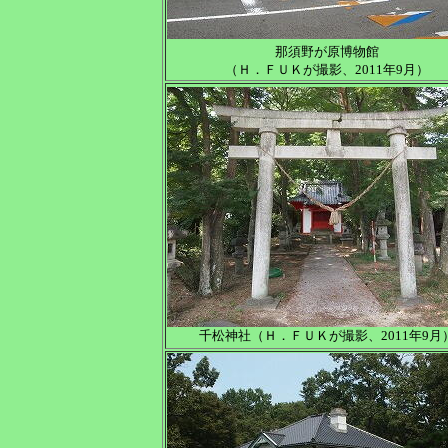
那須野が原博物館
（Ｈ．ＦＵＫが撮影、2011年9月）
千松神社（Ｈ．ＦＵＫが撮影、2011年9月