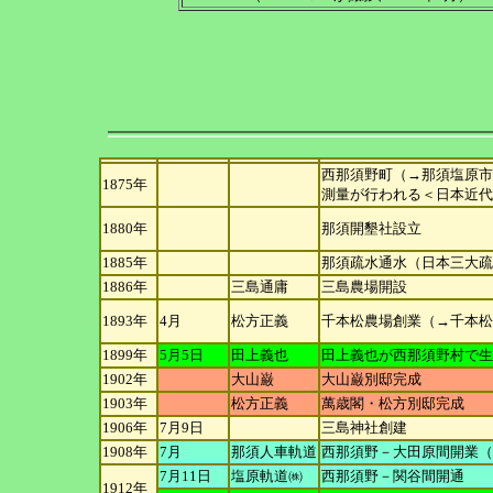
西那須野町（→那須塩原市
1875年
測量が行われる＜日本近代
1880年
那須開墾社設立
1885年
那須疏水通水（日本三大疏
1886年
三島通庸
三島農場開設
1893年
4月
松方正義
千本松農場創業（→千本松
1899年
5月5日
田上義也
田上義也が西那須野村で生
1902年
大山巌
大山巌別邸完成
1903年
松方正義
萬歳閣・松方別邸完成
1906年
7月9日
三島神社創建
1908年
7月
那須人車軌
道
西那須野－大田原間開業（
7月11日
塩原軌道㈱
西那須野－関谷間開通
1912年