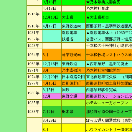
9月13日
★乃木希典夫妻自刃
4月13日
乃木神社創建
1916年
12月10日
大山巌
★大山巌死去
1918年
4月17日
東野鉄道㈱
西那須野－黒羽間鉄道開業
1931年
塩原電車
▲塩原電車休止（1935年1
1937年
鉄道省
省営バス、西那須野－塩原
1953年
千本松の千松神社が現在地
1964年
8月
蓬莱観光㈱
千本松牧場レストハウス新
1968年
12月16日
東野鉄道
▲西那須野－黒羽間廃止
1971年
8月
乃木崇敬講
乃木神社宝物館開館
1974年
12月20日
日本道路公
団
東北自動車道矢板－白河間
1977年
4月15日
西那須野町
西那須野町郷土資料館開館
8月5日
国鉄
西那須野駅舎完成
1980年
12月
東野交通
西那須野ステーションビル
1985年
ホテルニュー万オープン
1988年
7月2日
栃木県
那須野が原公園一部オープ
3月29日
ぽっぽ通り開通式典（東野
8月
ホウライカントリー倶楽部