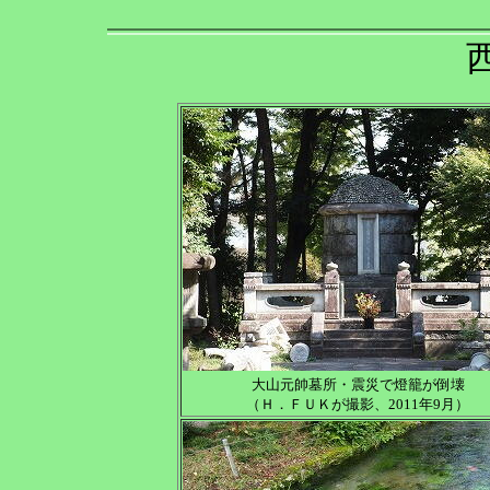
大山元帥墓所・震災で燈籠が倒壊
（Ｈ．ＦＵＫが撮影、2011年9月）