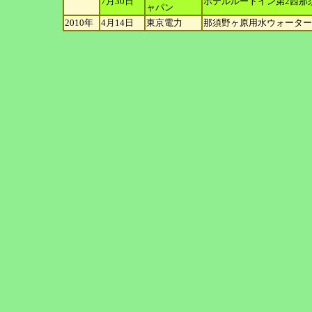
7月30日
ホテルルートイン第2西那
ャパン
2010年
4月14日
東京電力
那須野ヶ原用水ウォーター