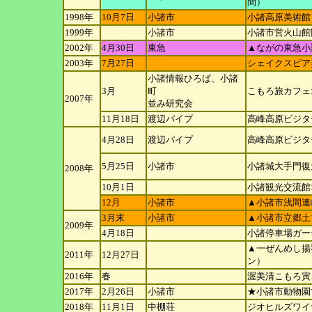
間）
1998年
10月7日
小諸市
小諸高原美術館
1999年
小諸市
小諸市営火山館
2002年
4月30日
東急
▲ながの東急小
2003年
7月27日
シェイクスピア
小諸情報ひろば、小諸
3月
町
こもろ旅カフェ
2007年
並み研究会
11月18日
渡辺パイプ
高峰高原ビジタ
4月28日
渡辺パイプ
高峰高原ビジタ
5月25日
小諸市
小諸城大手門復
2008年
10月1日
小諸観光交流館
12月
小諸市
▲小諸市浅間連
3月末
小諸市
▲小諸市立郷土
2009年
4月18日
小諸停車場ガー
▲一ぜんめし揚
2011年
12月27日
ン）
2016年
春
渥美清こもろ寅
2017年
2月26日
小諸市
★小諸市動物園
2018年
11月1日
中棚荘
ジオヒルズワイ