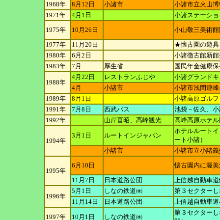
1968年
8月12日
小諸市
小諸市立火山博
1971年
4月1日
小諸ステーショ
1975年
10月26日
小山敬三美術館
1977年
11月20日
★懐古園の遊具
1980年
6月2日
小諸徴古館新館
1983年
7月
厚生省
国民年金健康保
4月22日
レストランふじや
小諸グランドキ
1988年
4月
小諸市
小諸市浅間連峰
1989年
8月1日
小諸高原ゴルフ
1991年
7月8日
西武バス
池袋－佐久、小
1992年
山岸喜昭、高峰観光
高峰高原ホテル
ホテルルートイ
3月1日
ルートインジャパン
ート
小諸）
1994年
小諸市
小諸市立小諸義
6月10日
懐古園内に渥美
1995年
11月7日
日本道路公団
上信越自動車道
5月1日
しなの鉄道㈱
第３セクターし
1996年
11月14日
日本道路公団
上信越自動車道
第３セクターし
1997年
10月1日
しなの鉄道㈱