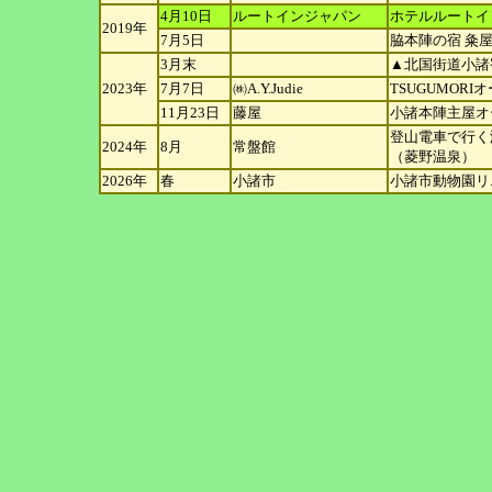
4月10日
ルートインジャパン
ホテルルートイ
2019年
7月5日
脇本陣の宿 粂
3月末
▲北国街道小諸
2023年
7月7日
㈱A.Y.Judie
TSUGUMOR
11月23日
藤屋
小諸本陣主屋オ
登山電車で行く
2024年
8月
常盤館
（菱
野温泉）
2026年
春
小諸市
小諸市動物園リ