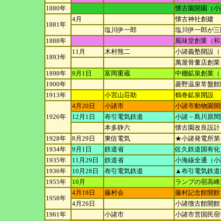
1880年
懐古園開園（小
4月
懐古神社創建
1881年
塩川伊一郎
塩川伊一郎が三
1888年
風味堂創業（和
11月
木村熊二
小諸義塾開設（
1893年
萬屋骨董店創業
1898年
9月1日
富岡重蔵
中棚鉱泉創業（
1900年
菱野温泉常盤館
1913年
小宮山荘助
鶴巻鉱泉開設
4月20日
小諸市
小諸市動物園開
1926年
12月1日
布引電気鉄道
小諸－島川原間
本多静六
懐古園改良設計
1928年
8月29日
東信電気
★小諸発電所第
1934年
9月1日
鉄道省
佐久鉄道国有化
1935年
11月29日
鉄道省
小海線全通（小
1936年
10月28日
布引電気鉄道
▲布引電気鉄道
1955年
10月
ランプの宿高峰
4月19日
藤村会
藤村記念館開館
1958年
4月26日
小諸徴古館開館
1961年
小諸市
小諸市営国民宿