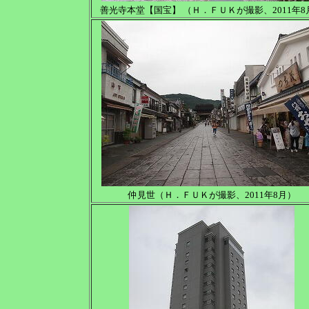
善光寺本堂【国宝】 （Ｈ．ＦＵＫが撮影、2011年8
仲見世（Ｈ．ＦＵＫが撮影、2011年8月）