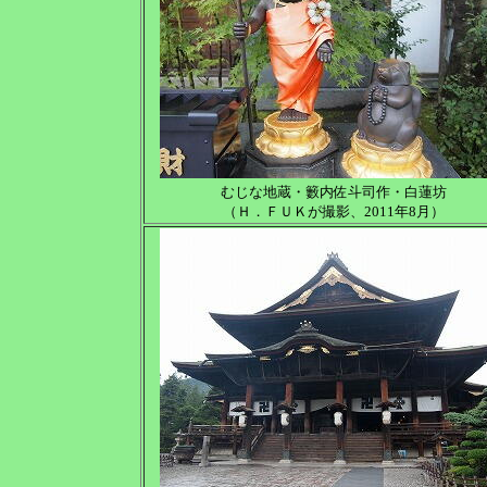
むじな地蔵・籔内佐斗司作・白蓮坊
（Ｈ．ＦＵＫが撮影、2011年8月）