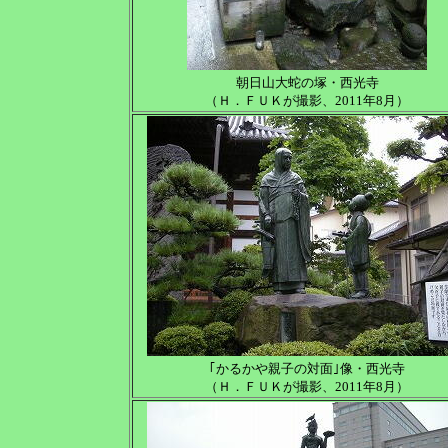
朝日山大蛇の塚・西光寺
（Ｈ．ＦＵＫが撮影、2011年8月）
｢かるかや親子の対面｣像・西光寺
（Ｈ．ＦＵＫが撮影、2011年8月）