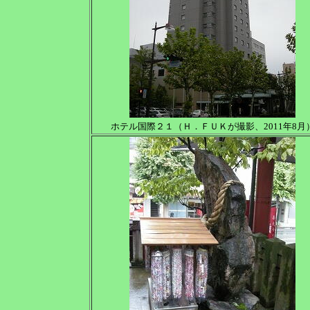
ホテル国際２１（Ｈ．ＦＵＫが撮影、2011年8月