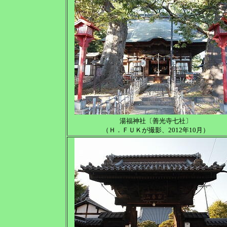
湯福神社〔善光寺七社〕
（Ｈ．ＦＵＫが撮影、2012年10月）