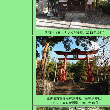
伊勢社（Ｈ．ＦＵＫが撮影、2012年10月）
健御名方富命彦神別神社（彦神別神社）
（Ｈ．ＦＵＫが撮影、2012年10月）