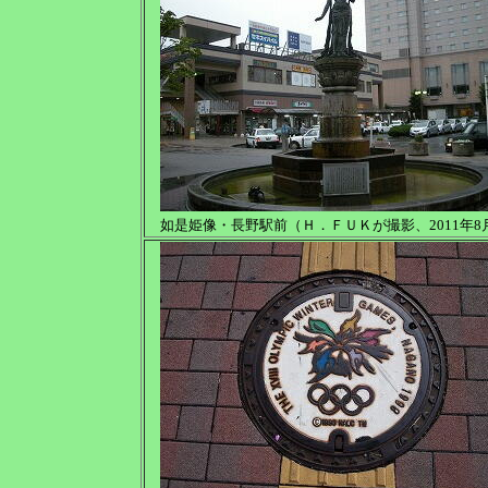
如是姫像・長野駅前（Ｈ．ＦＵＫが撮影、2011年8