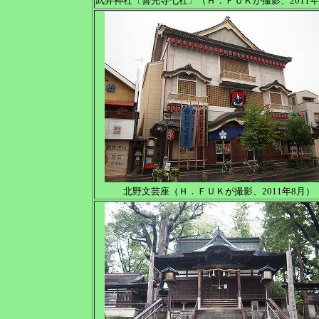
武井神社〔善光寺七社〕（Ｈ．ＦＵＫが撮影、2011年
北野文芸座（Ｈ．ＦＵＫが撮影、2011年8月）