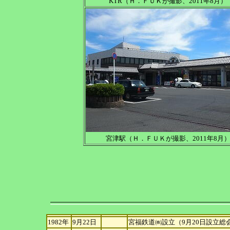
KTR（Ｈ．ＦＵＫが撮影、2011年8月）
宮津駅（Ｈ．ＦＵＫが撮影、2011年8月
1982年
9月22日
宮福鉄道㈱設立（9月20日設立総