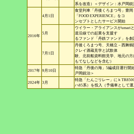
系を改造）＜デザイン：水戸岡鋭
食堂列車「丹後くろまつ号」豊岡
4月1日
「FOOD EXPERIENCE」をコ
ンセプトとしたサービス開始
ウイラー・アライアンスがumari
5月
道沿線での起業を支援す
2016年
るファンド「丹鉄ファンド」を創
丹後くろまつ号、天橋立－西舞鶴
クレイ酒蔵見学と試飲体
7月1日
験、北前船資料館見学、地元の方
もてなしなどを含む）
特急「丹後の海」5編成目運行開
2017年
9月10日
戸岡鋭治＞
特急「たんごリレー」にｋTR850
2024年
3月
ハ85系）を投入（予備車とし
て運