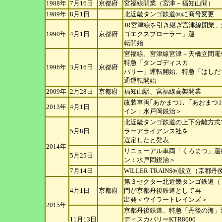
1988年
7月16日
京都府
宮福線開業（宮津－福知山間）
1989年
8月1日
北近畿タンゴ鉄道㈱に商号変更
JR宮津線を引き継ぎ宮津線開業
1990年
4月1日
京都府
ゴエクスプローラー」運
転開始
宮福線、宮津線宮津－天橋立間電
特急「タンゴディスカ
1996年
3月16日
京都府
バリー」運転開始、特急「はしだ
通運転開始
2009年
2月28日
京都府
福知山駅、宮福線高架開業
改装車両｢あかまつ｣、｢あおまつ
2013年
4月1日
イン：水戸岡鋭治＞
北近畿タンゴ鉄道の上下分離方式
5月8日
ラーアライアンス社を
選定したと発表
2014年
リニューアル車両「くろまつ」運
5月25日
ン：水戸岡鋭治＞
7月14日
WILLER TRAINS㈱設立（京都
第３セクター北近畿タンゴ鉄道（
4月1日
京都府
門が京都丹後鉄道として再
出発＜ウイラートレインズ＞
2015年
京都丹後鉄道、特急「丹後の海」
11月13日
ディスカバリーKTR8000