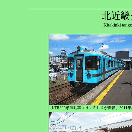
北近畿
Kitakinki tan
KTR800形気動車（Ｈ．ＦＵＫが撮影、2011年