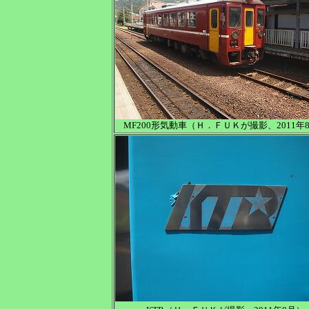
MF200形気動車（Ｈ．ＦＵＫが撮影、2011年